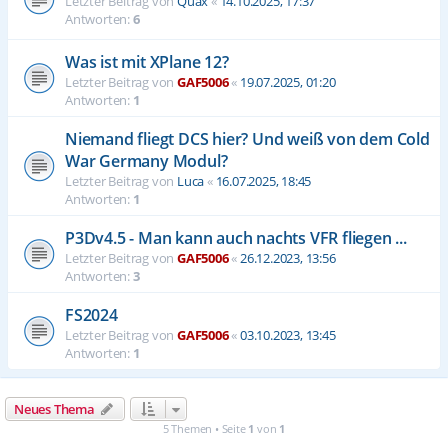
Letzter Beitrag von
Quax
«
14.10.2025, 17:37
Antworten:
6
Was ist mit XPlane 12?
Letzter Beitrag von
GAF5006
«
19.07.2025, 01:20
Antworten:
1
Niemand fliegt DCS hier? Und weiß von dem Cold
War Germany Modul?
Letzter Beitrag von
Luca
«
16.07.2025, 18:45
Antworten:
1
P3Dv4.5 - Man kann auch nachts VFR fliegen ...
Letzter Beitrag von
GAF5006
«
26.12.2023, 13:56
Antworten:
3
FS2024
Letzter Beitrag von
GAF5006
«
03.10.2023, 13:45
Antworten:
1
Neues Thema
5 Themen • Seite
1
von
1