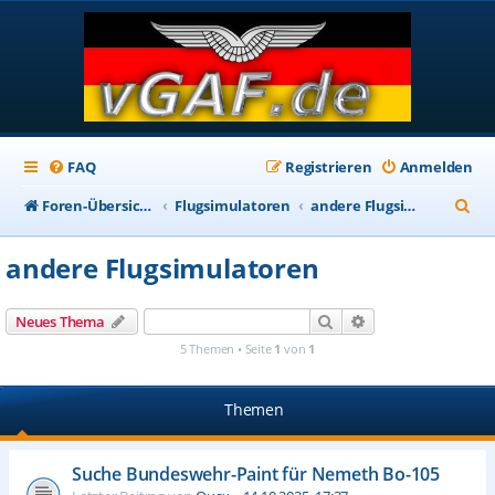
FAQ
Registrieren
Anmelden
S
Foren-Übersicht
Flugsimulatoren
andere Flugsimulatoren
u
andere Flugsimulatoren
c
h
Suche
Erweiterte Suche
Neues Thema
e
5 Themen • Seite
1
von
1
Themen
Suche Bundeswehr-Paint für Nemeth Bo-105