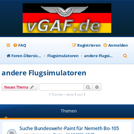
FAQ
Registrieren
Anmelden
S
Foren-Übersicht
Flugsimulatoren
andere Flugsimulatoren
u
andere Flugsimulatoren
c
h
Suche
Erweiterte Suche
Neues Thema
e
5 Themen • Seite
1
von
1
Themen
Suche Bundeswehr-Paint für Nemeth Bo-105