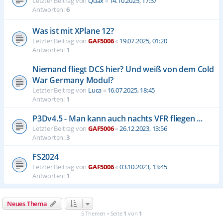
Letzter Beitrag von
Quax
«
14.10.2025, 17:37
Antworten:
6
Was ist mit XPlane 12?
Letzter Beitrag von
GAF5006
«
19.07.2025, 01:20
Antworten:
1
Niemand fliegt DCS hier? Und weiß von dem Cold
War Germany Modul?
Letzter Beitrag von
Luca
«
16.07.2025, 18:45
Antworten:
1
P3Dv4.5 - Man kann auch nachts VFR fliegen ...
Letzter Beitrag von
GAF5006
«
26.12.2023, 13:56
Antworten:
3
FS2024
Letzter Beitrag von
GAF5006
«
03.10.2023, 13:45
Antworten:
1
Neues Thema
5 Themen • Seite
1
von
1