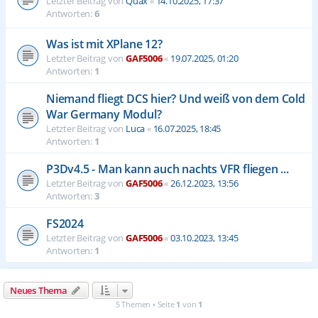
Letzter Beitrag von
Quax
«
14.10.2025, 17:37
Antworten:
6
Was ist mit XPlane 12?
Letzter Beitrag von
GAF5006
«
19.07.2025, 01:20
Antworten:
1
Niemand fliegt DCS hier? Und weiß von dem Cold
War Germany Modul?
Letzter Beitrag von
Luca
«
16.07.2025, 18:45
Antworten:
1
P3Dv4.5 - Man kann auch nachts VFR fliegen ...
Letzter Beitrag von
GAF5006
«
26.12.2023, 13:56
Antworten:
3
FS2024
Letzter Beitrag von
GAF5006
«
03.10.2023, 13:45
Antworten:
1
Neues Thema
5 Themen • Seite
1
von
1