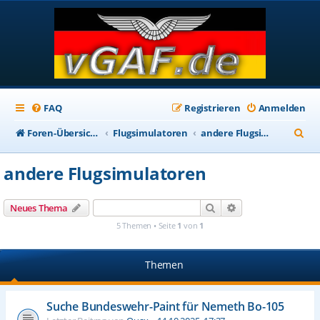
FAQ
Registrieren
Anmelden
S
Foren-Übersicht
Flugsimulatoren
andere Flugsimulatoren
u
andere Flugsimulatoren
c
h
Suche
Erweiterte Suche
Neues Thema
e
5 Themen • Seite
1
von
1
Themen
Suche Bundeswehr-Paint für Nemeth Bo-105