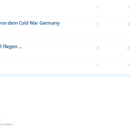
1
ß von dem Cold War Germany
1
1
fliegen ...
3
2
1
1
.
stellen.