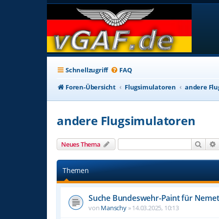
Schnellzugriff
FAQ
Foren-Übersicht
Flugsimulatoren
andere Flu
andere Flugsimulatoren
Such
Neues Thema
Themen
Suche Bundeswehr-Paint für Nemet
von
Manschy
»
14.03.2025, 10:13