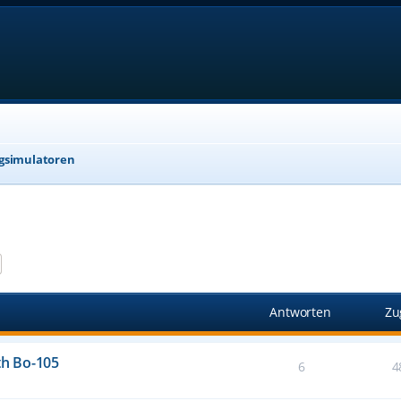
gsimulatoren
e
Erweiterte Suche
Antworten
Zu
h Bo-105
6
4