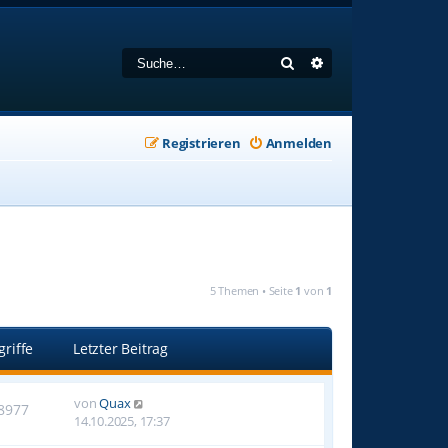
Suche
Erweiterte Suche
Registrieren
Anmelden
5 Themen • Seite
1
von
1
griffe
Letzter Beitrag
von
Quax
8977
14.10.2025, 17:37