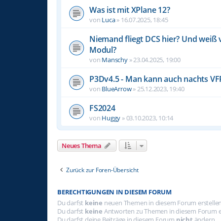
Was ist mit XPlane 12?
von
Luca
»
16.07.2025, 18:45
Niemand fliegt DCS hier? Und wei
Modul?
von
Manschy
»
23.04.2025, 19:00
P3Dv4.5 - Man kann auch nachts VFR 
von
BlueArrow
»
25.12.2023, 19:40
FS2024
von
Huggy
»
03.10.2023, 10:14
Neues Thema
Zurück zur Foren-Übersicht
BERECHTIGUNGEN IN DIESEM FORUM
Du darfst
keine
neuen Themen in diesem Forum erstellen
Du darfst
keine
Antworten zu Themen in diesem Forum er
Du darfst deine Beiträge in diesem Forum
nicht
ändern.