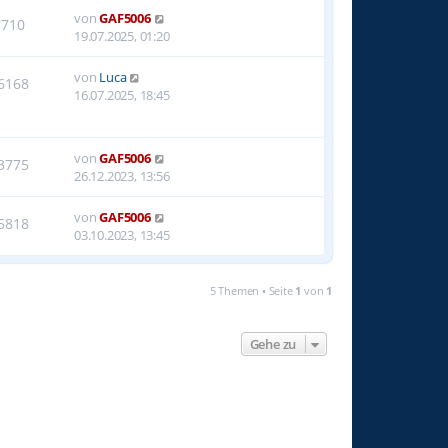
von
GAF5006
7710
19.07.2025, 01:20
von
Luca
6168
16.07.2025, 18:45
von
GAF5006
3775
26.12.2023, 13:56
von
GAF5006
5818
03.10.2023, 13:45
5 Themen • Seite
1
von
1
Gehe zu