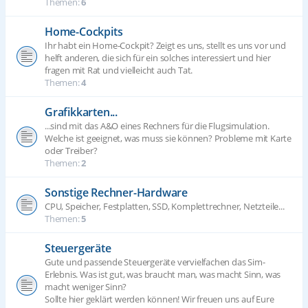
Themen:
6
Home-Cockpits
Ihr habt ein Home-Cockpit? Zeigt es uns, stellt es uns vor und
helft anderen, die sich für ein solches interessiert und hier
fragen mit Rat und vielleicht auch Tat.
Themen:
4
Grafikkarten...
...sind mit das A&O eines Rechners für die Flugsimulation.
Welche ist geeignet, was muss sie können? Probleme mit Karte
oder Treiber?
Themen:
2
Sonstige Rechner-Hardware
CPU, Speicher, Festplatten, SSD, Komplettrechner, Netzteile...
Themen:
5
Steuergeräte
Gute und passende Steuergeräte vervielfachen das Sim-
Erlebnis. Was ist gut, was braucht man, was macht Sinn, was
macht weniger Sinn?
Sollte hier geklärt werden können! Wir freuen uns auf Eure