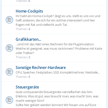
Themen:
6
Home-Cockpits
Ihr habt ein Home-Cockpit? Zeigt es uns, stellt es uns vor und
helft anderen, die sich für ein solches interessiert und hier
fragen mit Rat und vielleicht auch Tat.
Themen:
4
Grafikkarten...
...sind mit das A&O eines Rechners für die Flugsimulation.
Welche ist geeignet, was muss sie können? Probleme mit Karte
oder Treiber?
Themen:
2
Sonstige Rechner-Hardware
CPU, Speicher, Festplatten, SSD, Komplettrechner, Netzteile...
Themen:
5
Steuergeräte
Gute und passende Steuergeräte vervielfachen das Sim-
Erlebnis. Was ist gut, was braucht man, was macht Sinn, was
macht weniger Sinn?
Sollte hier geklärt werden können! Wir freuen uns auf Eure