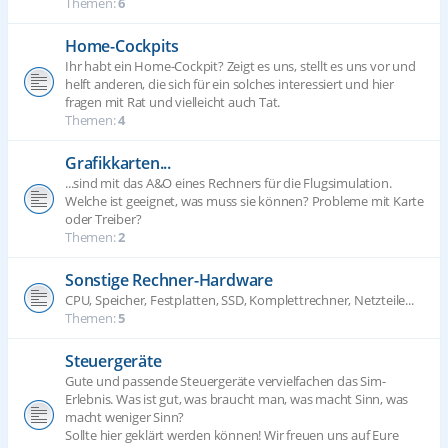
Themen:
6
Home-Cockpits
Ihr habt ein Home-Cockpit? Zeigt es uns, stellt es uns vor und
helft anderen, die sich für ein solches interessiert und hier
fragen mit Rat und vielleicht auch Tat.
Themen:
4
Grafikkarten...
...sind mit das A&O eines Rechners für die Flugsimulation.
Welche ist geeignet, was muss sie können? Probleme mit Karte
oder Treiber?
Themen:
2
Sonstige Rechner-Hardware
CPU, Speicher, Festplatten, SSD, Komplettrechner, Netzteile...
Themen:
5
Steuergeräte
Gute und passende Steuergeräte vervielfachen das Sim-
Erlebnis. Was ist gut, was braucht man, was macht Sinn, was
macht weniger Sinn?
Sollte hier geklärt werden können! Wir freuen uns auf Eure