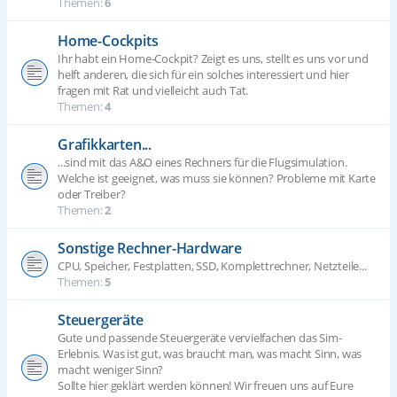
Themen:
6
Home-Cockpits
Ihr habt ein Home-Cockpit? Zeigt es uns, stellt es uns vor und
helft anderen, die sich für ein solches interessiert und hier
fragen mit Rat und vielleicht auch Tat.
Themen:
4
Grafikkarten...
...sind mit das A&O eines Rechners für die Flugsimulation.
Welche ist geeignet, was muss sie können? Probleme mit Karte
oder Treiber?
Themen:
2
Sonstige Rechner-Hardware
CPU, Speicher, Festplatten, SSD, Komplettrechner, Netzteile...
Themen:
5
Steuergeräte
Gute und passende Steuergeräte vervielfachen das Sim-
Erlebnis. Was ist gut, was braucht man, was macht Sinn, was
macht weniger Sinn?
Sollte hier geklärt werden können! Wir freuen uns auf Eure