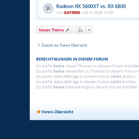
Radeon RX 5600XT vs. RX 6800
von
GAF5006
»
28.11.2023, 21:09
Neues Thema
Zurück zur Foren-Übersicht
BERECHTIGUNGEN IN DIESEM FORUM
Du darfst
keine
neuen Themen in diesem Forum erstellen
Du darfst
keine
Antworten zu Themen in diesem Forum er
Du darfst deine Beiträge in diesem Forum
nicht
ändern.
Du darfst deine Beiträge in diesem Forum
nicht
löschen.
Du darfst
keine
Dateianhänge in diesem Forum erstellen.
Foren-Übersicht