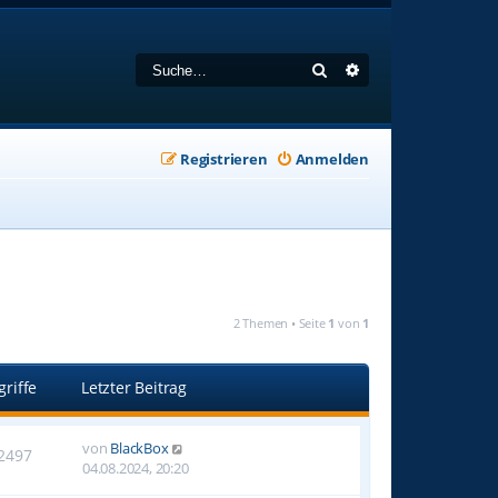
Suche
Erweiterte Suche
Registrieren
Anmelden
2 Themen • Seite
1
von
1
griffe
Letzter Beitrag
von
BlackBox
2497
04.08.2024, 20:20