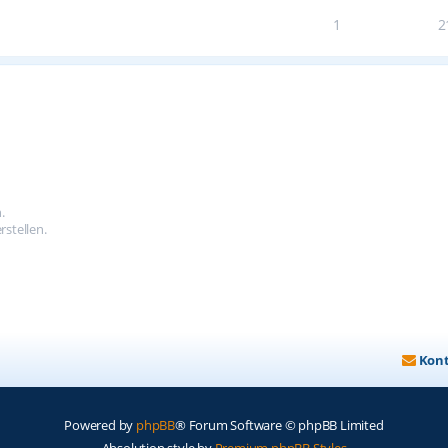
1
2
.
stellen.
Kon
Powered by
phpBB
® Forum Software © phpBB Limited
Absolution style by
Premium phpBB Styles