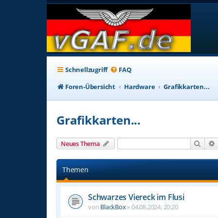
Schnellzugriff
FAQ
Foren-Übersicht
Hardware
Grafikkarten...
Grafikkarten...
Such
Neues Thema
Themen
Schwarzes Viereck im Flusi
von
BlackBox
»
04.08.2024, 20:20