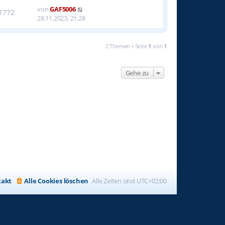
von
GAF5006
1772
28.11.2023, 21:28
2 Themen • Seite
1
von
1
Gehe zu
takt
Alle Cookies löschen
Alle Zeiten sind
UTC+02:00