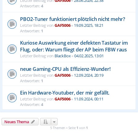
Letzter Beitrag von
GAF5006
«
28.06.2026, 22:38
Antworten:
4
PBO2-Tuner funktioniert plötzlich nicht mehr?
Letzter Beitrag von
GAF5006
«
19.09.2025, 18:21
Antworten:
1
Kuriose Auswirkung einer defekten Tastatur im
Flug, oder: Warum fliegt der AP beim FBW raus
Letzter Beitrag von
BlackBox
«
04.02.2025, 13:01
neue Gaming-CPU als Effizienz-Wunder!
Letzter Beitrag von
GAF5006
«
12.09.2024, 20:19
Antworten:
1
Ein Hardware-Youtuber, der mir gefällt.
Letzter Beitrag von
GAF5006
«
11.09.2024, 00:11
Antworten:
4
Neues Thema
5 Themen • Seite
1
von
1