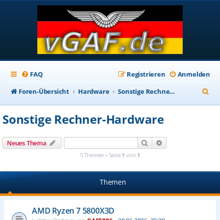
FAQ
Registrieren
Anmelden
S
Foren-Übersicht
Hardware
Sonstige Rechner-Hardware
u
Sonstige Rechner-Hardware
c
h
Suche
Erweiterte Suche
Neues Thema
e
5 Themen • Seite
1
von
1
Themen
AMD Ryzen 7 5800X3D