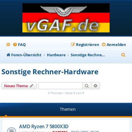
FAQ
Registrieren
Anmelden
S
Foren-Übersicht
Hardware
Sonstige Rechner-Hardware
u
Sonstige Rechner-Hardware
c
h
Suche
Erweiterte Suche
Neues Thema
e
5 Themen • Seite
1
von
1
Themen
AMD Ryzen 7 5800X3D