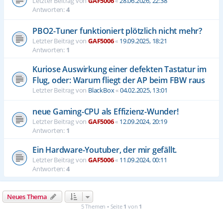
Letzter Beitrag von
GAF5006
«
28.06.2026, 22:38
Antworten:
4
PBO2-Tuner funktioniert plötzlich nicht mehr?
Letzter Beitrag von
GAF5006
«
19.09.2025, 18:21
Antworten:
1
Kuriose Auswirkung einer defekten Tastatur im
Flug, oder: Warum fliegt der AP beim FBW raus
Letzter Beitrag von
BlackBox
«
04.02.2025, 13:01
neue Gaming-CPU als Effizienz-Wunder!
Letzter Beitrag von
GAF5006
«
12.09.2024, 20:19
Antworten:
1
Ein Hardware-Youtuber, der mir gefällt.
Letzter Beitrag von
GAF5006
«
11.09.2024, 00:11
Antworten:
4
Neues Thema
5 Themen • Seite
1
von
1