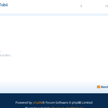
Tobii
8
1
.
stellen.
Kon
Powered by
phpBB
® Forum Software © phpBB Limited
Absolution style by
Premium phpBB Styles