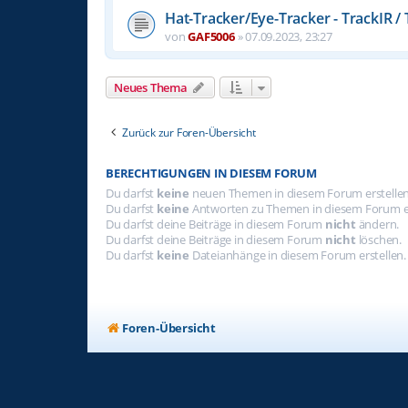
Hat-Tracker/Eye-Tracker - TrackIR / 
von
GAF5006
»
07.09.2023, 23:27
Neues Thema
Zurück zur Foren-Übersicht
BERECHTIGUNGEN IN DIESEM FORUM
Du darfst
keine
neuen Themen in diesem Forum erstellen
Du darfst
keine
Antworten zu Themen in diesem Forum er
Du darfst deine Beiträge in diesem Forum
nicht
ändern.
Du darfst deine Beiträge in diesem Forum
nicht
löschen.
Du darfst
keine
Dateianhänge in diesem Forum erstellen.
Foren-Übersicht