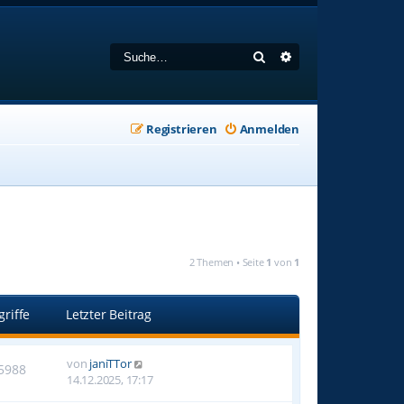
Suche
Erweiterte Suche
Registrieren
Anmelden
2 Themen • Seite
1
von
1
griffe
Letzter Beitrag
von
janiTTor
5988
14.12.2025, 17:17