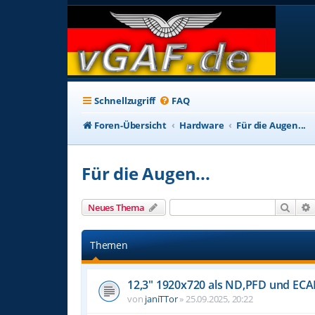
Schnellzugriff
FAQ
Foren-Übersicht
Hardware
Für die Augen...
Für die Augen...
Such
Neues Thema
Themen
12,3" 1920x720 als ND,PFD und ECA
von
janiTTor
»
25.09.2025, 20:22