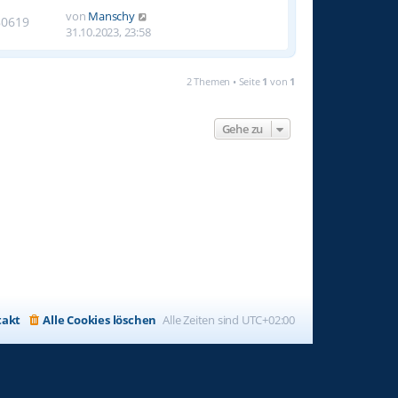
von
Manschy
80619
31.10.2023, 23:58
2 Themen • Seite
1
von
1
Gehe zu
takt
Alle Cookies löschen
Alle Zeiten sind
UTC+02:00