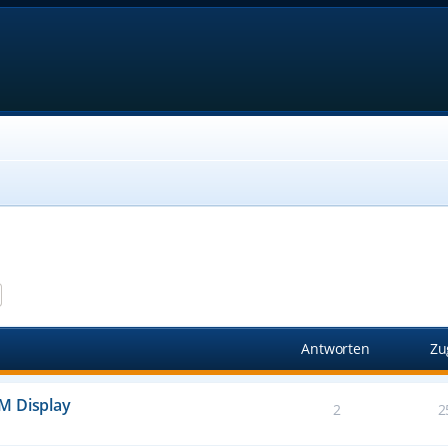
e
Erweiterte Suche
Antworten
Zu
M Display
2
2