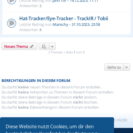
Letzter Beitrag von
janiTTor
«
14.12.2025, 17:17
Antworten:
2
Hat-Tracker/Eye-Tracker - TrackIR / Tobii
Letzter Beitrag von
Manschy
«
31.10.2023, 23:58
Antworten:
8
Neues Thema
2 Themen • Seite
1
von
1
Gehe zu
BERECHTIGUNGEN IN DIESEM FORUM
Du darfst
keine
neuen Themen in diesem Forum erstellen.
Du darfst
keine
Antworten zu Themen in diesem Forum erstellen.
Du darfst deine Beiträge in diesem Forum
nicht
ändern.
Du darfst deine Beiträge in diesem Forum
nicht
löschen.
Du darfst
keine
Dateianhänge in diesem Forum erstellen.
Foren-Übersicht
Alle Zeiten sind
UTC+02:00
Diese Website nutzt Cookies, um dir den