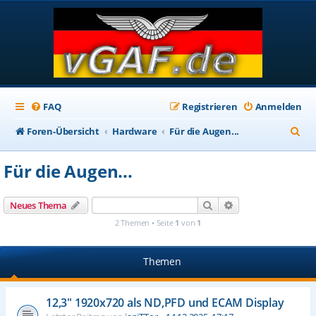
FAQ
Registrieren
Anmelden
S
Foren-Übersicht
Hardware
Für die Augen...
u
Für die Augen...
c
h
Suche
Erweiterte Suche
Neues Thema
e
2 Themen • Seite
1
von
1
Themen
12,3" 1920x720 als ND,PFD und ECAM Display