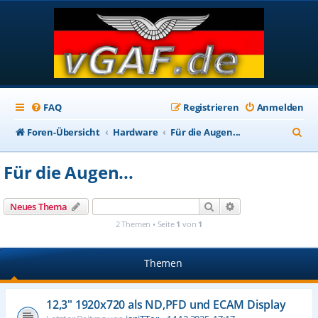
FAQ
Registrieren
Anmelden
S
Foren-Übersicht
Hardware
Für die Augen...
u
Für die Augen...
c
h
Suche
Erweiterte Suche
Neues Thema
e
2 Themen • Seite
1
von
1
Themen
12,3" 1920x720 als ND,PFD und ECAM Display