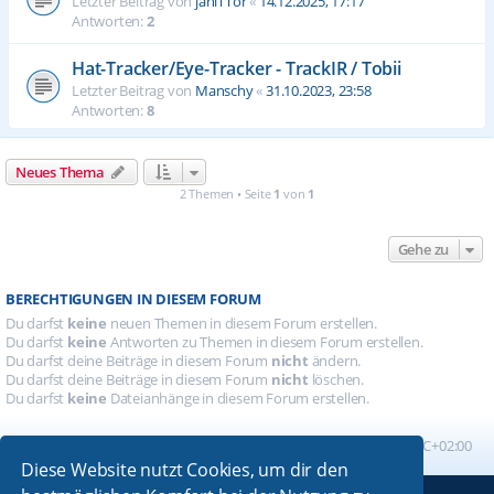
Letzter Beitrag von
janiTTor
«
14.12.2025, 17:17
Antworten:
2
Hat-Tracker/Eye-Tracker - TrackIR / Tobii
Letzter Beitrag von
Manschy
«
31.10.2023, 23:58
Antworten:
8
Neues Thema
2 Themen • Seite
1
von
1
Gehe zu
BERECHTIGUNGEN IN DIESEM FORUM
Du darfst
keine
neuen Themen in diesem Forum erstellen.
Du darfst
keine
Antworten zu Themen in diesem Forum erstellen.
Du darfst deine Beiträge in diesem Forum
nicht
ändern.
Du darfst deine Beiträge in diesem Forum
nicht
löschen.
Du darfst
keine
Dateianhänge in diesem Forum erstellen.
Foren-Übersicht
Alle Zeiten sind
UTC+02:00
Diese Website nutzt Cookies, um dir den