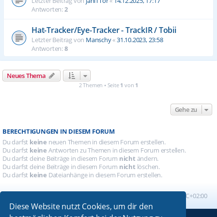
Letzter Beitrag von
janiTTor
«
14.12.2025, 17:17
Antworten:
2
Hat-Tracker/Eye-Tracker - TrackIR / Tobii
Letzter Beitrag von
Manschy
«
31.10.2023, 23:58
Antworten:
8
Neues Thema
2 Themen • Seite
1
von
1
Gehe zu
BERECHTIGUNGEN IN DIESEM FORUM
Du darfst
keine
neuen Themen in diesem Forum erstellen.
Du darfst
keine
Antworten zu Themen in diesem Forum erstellen.
Du darfst deine Beiträge in diesem Forum
nicht
ändern.
Du darfst deine Beiträge in diesem Forum
nicht
löschen.
Du darfst
keine
Dateianhänge in diesem Forum erstellen.
Foren-Übersicht
Alle Zeiten sind
UTC+02:00
Diese Website nutzt Cookies, um dir den