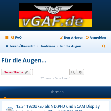
FAQ
Registrieren
Anmelden
S
Foren-Übersicht
Hardware
Für die Augen...
u
Für die Augen...
c
h
Suche
Erweiterte Suche
Neues Thema
e
2 Themen • Seite
1
von
1
Themen
12,3" 1920x720 als ND,PFD und ECAM Display