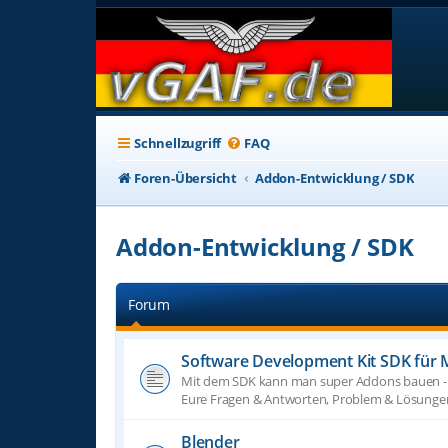
Schnellzugriff
FAQ
Foren-Übersicht
Addon-Entwicklung / SDK
Addon-Entwicklung / SDK
Forum
Software Development Kit SDK für 
Mit dem SDK kann man super Addons bauen - abe
Eure Fragen & Antworten, Problem & Lösungen, 
Blender