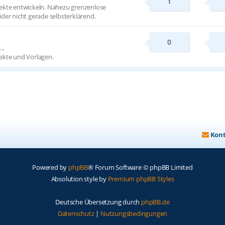
1
ekte entwickeln. Nahezu grenzenlose
der nicht gerade selbsterklärend.
0
..
ekte und Vorlagen.
Kon
Powered by
phpBB
® Forum Software © phpBB Limited
Absolution style by
Premium phpBB Styles
Deutsche Übersetzung durch
phpBB.de
Datenschutz
|
Nutzungsbedingungen