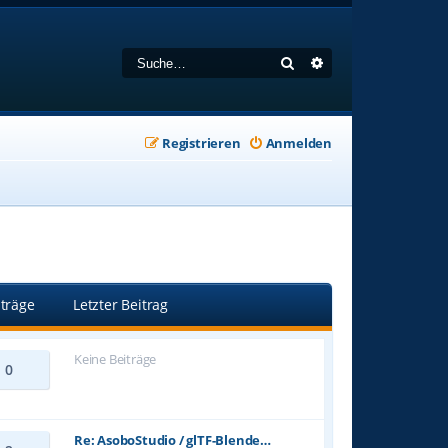
Suche
Erweiterte Suche
Registrieren
Anmelden
iträge
Letzter Beitrag
Keine Beiträge
0
Re: AsoboStudio / glTF-Blende…