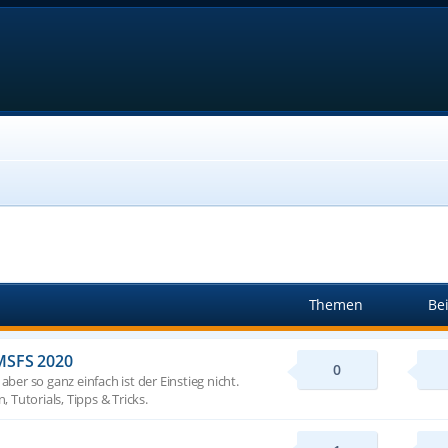
Themen
Be
MSFS 2020
0
r so ganz einfach ist der Einstieg nicht.
Tutorials, Tipps & Tricks.