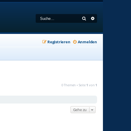
Suche
Erweiterte Suche
Registrieren
Anmelden
0 Themen • Seite
1
von
1
Gehe zu