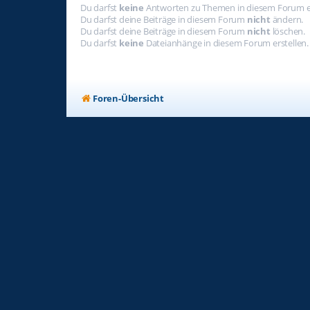
Du darfst
keine
Antworten zu Themen in diesem Forum er
Du darfst deine Beiträge in diesem Forum
nicht
ändern.
Du darfst deine Beiträge in diesem Forum
nicht
löschen.
Du darfst
keine
Dateianhänge in diesem Forum erstellen.
Foren-Übersicht