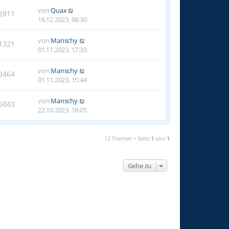
von
Quax
2811
16.12.2023, 09:30
von
Manschy
1321
01.11.2023, 17:33
von
Manschy
3464
01.11.2023, 15:44
von
Manschy
6043
22.10.2023, 18:05
12 Themen • Seite
1
von
1
Gehe zu