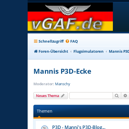
Schnellzugriff
FAQ
Foren-Übersicht
Flugsimulatoren
Mannis P3
Mannis P3D-Ecke
Moderator:
Manschy
Such
Neues Thema
Themen
P3D - Manni's P3D-Blog...