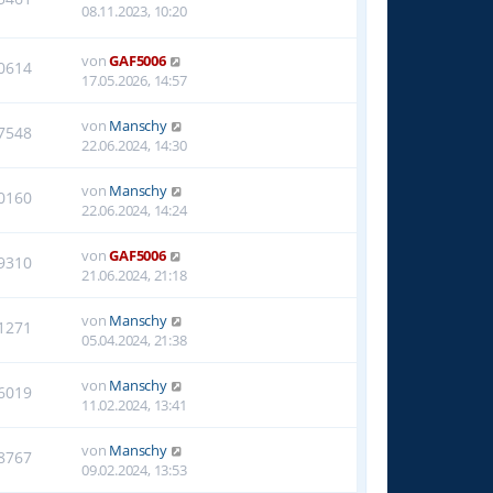
08.11.2023, 10:20
von
GAF5006
0614
17.05.2026, 14:57
von
Manschy
7548
22.06.2024, 14:30
von
Manschy
0160
22.06.2024, 14:24
von
GAF5006
9310
21.06.2024, 21:18
von
Manschy
1271
05.04.2024, 21:38
von
Manschy
6019
11.02.2024, 13:41
von
Manschy
8767
09.02.2024, 13:53