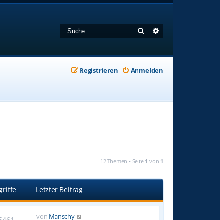
Suche
Erweiterte Suche
Registrieren
Anmelden
12 Themen • Seite
1
von
1
griffe
Letzter Beitrag
von
Manschy
5461