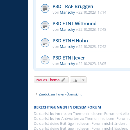
P3D - RAF Brüggen
von
Manschy
»
22.10.2023, 17:14
P3D ETNT Wittmund
von
Manschy
»
22.10.2023, 17:48
P3D ETNH Hohn
von
Manschy
»
22.10.2023, 17:42
P3D ETNJ Jever
von
Manschy
»
22.10.2023, 18:05
Neues Thema
Zurück zur Foren-Übersicht
BERECHTIGUNGEN IN DIESEM FORUM
Du darfst
keine
neuen Themen in diesem Forum erstellen
Du darfst
keine
Antworten zu Themen in diesem Forum er
Du darfst deine Beiträge in diesem Forum
nicht
ändern.
Du darfst deine Beiträge in diesem Forum
nicht
löschen.