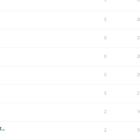
5
2
0
3
0
2
5
2
5
2
2
1
...
2
1