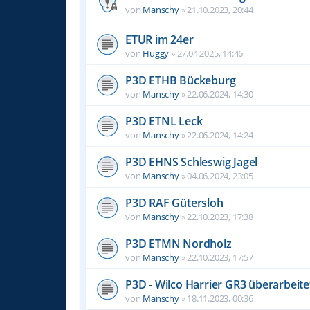
von
Manschy
»
21.10.2023, 20:44
ETUR im 24er
von
Huggy
»
27.04.2025, 14:46
P3D ETHB Bückeburg
von
Manschy
»
22.06.2024, 14:30
P3D ETNL Leck
von
Manschy
»
22.06.2024, 14:24
P3D EHNS Schleswig Jagel
von
Manschy
»
04.06.2024, 23:05
P3D RAF Gütersloh
von
Manschy
»
22.10.2023, 17:38
P3D ETMN Nordholz
von
Manschy
»
22.10.2023, 17:57
P3D - Wilco Harrier GR3 überarbeitet
von
Manschy
»
18.11.2023, 00:36