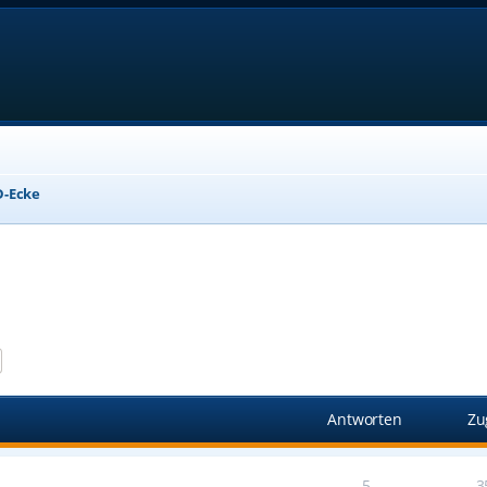
D-Ecke
e
Erweiterte Suche
Antworten
Zu
5
3