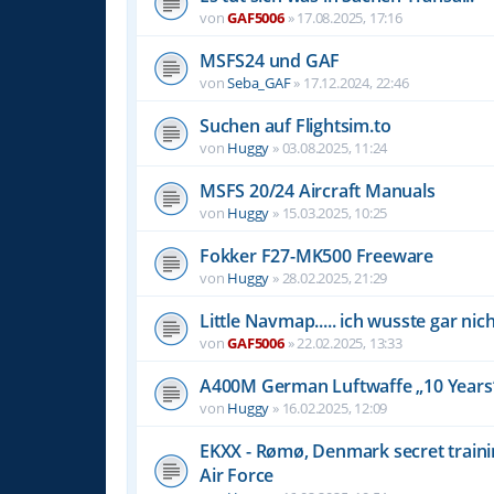
von
GAF5006
»
17.08.2025, 17:16
MSFS24 und GAF
von
Seba_GAF
»
17.12.2024, 22:46
Suchen auf Flightsim.to
von
Huggy
»
03.08.2025, 11:24
MSFS 20/24 Aircraft Manuals
von
Huggy
»
15.03.2025, 10:25
Fokker F27-MK500 Freeware
von
Huggy
»
28.02.2025, 21:29
Little Navmap..... ich wusste gar nicht.
von
GAF5006
»
22.02.2025, 13:33
A400M German Luftwaffe „10 Years“
von
Huggy
»
16.02.2025, 12:09
EKXX - Rømø, Denmark secret traini
Air Force