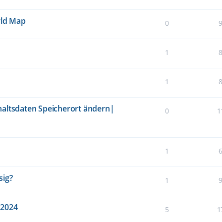
rld Map
0
1
1
haltsdaten Speicherort ändern|
0
1
1
sig?
1
S2024
5
1