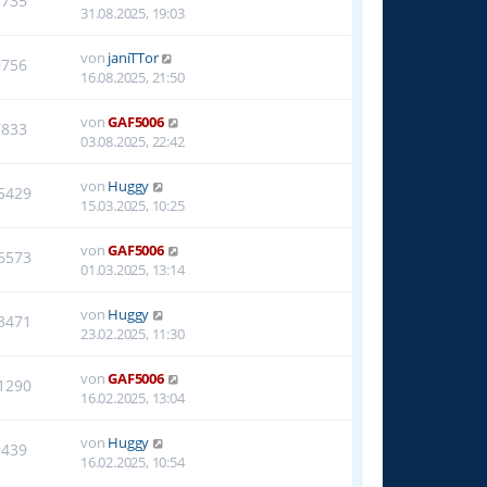
3735
31.08.2025, 19:03
von
janiTTor
9756
16.08.2025, 21:50
von
GAF5006
7833
03.08.2025, 22:42
von
Huggy
5429
15.03.2025, 10:25
von
GAF5006
6573
01.03.2025, 13:14
von
Huggy
3471
23.02.2025, 11:30
von
GAF5006
1290
16.02.2025, 13:04
von
Huggy
9439
16.02.2025, 10:54