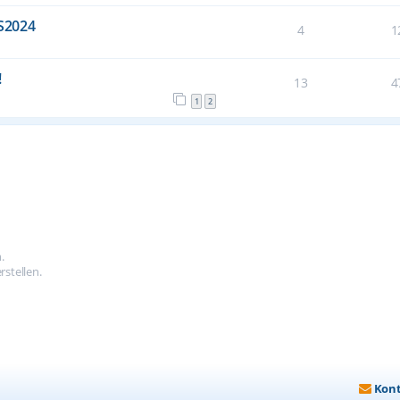
S2024
4
1
!
13
4
1
2
.
stellen.
Kon