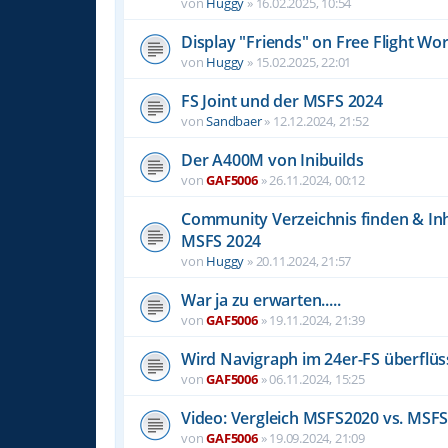
von
Huggy
»
16.02.2025, 10:54
Display "Friends" on Free Flight Wo
von
Huggy
»
15.02.2025, 22:01
FS Joint und der MSFS 2024
von
Sandbaer
»
12.12.2024, 21:52
Der A400M von Inibuilds
von
GAF5006
»
26.11.2024, 00:12
Community Verzeichnis finden & In
MSFS 2024
von
Huggy
»
20.11.2024, 21:57
War ja zu erwarten.....
von
GAF5006
»
19.11.2024, 21:39
Wird Navigraph im 24er-FS überflüs
von
GAF5006
»
06.11.2024, 15:25
Video: Vergleich MSFS2020 vs. MSF
von
GAF5006
»
19.09.2024, 21:09