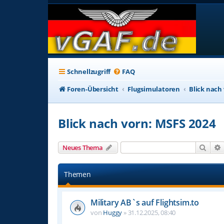
Schnellzugriff
FAQ
Foren-Übersicht
Flugsimulatoren
Blick nach
Blick nach vorn: MSFS 2024
Such
Neues Thema
Themen
Military AB`s auf Flightsim.to
von
Huggy
»
31.12.2025, 08:40