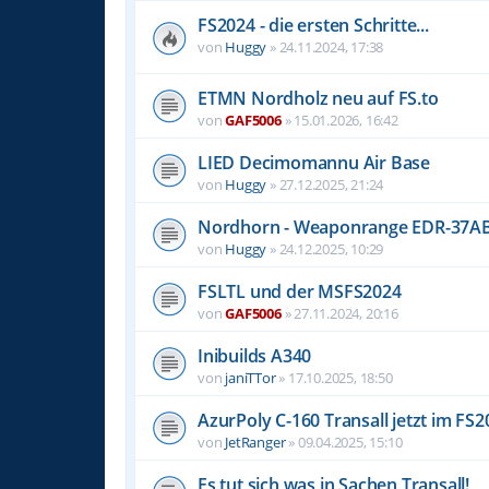
FS2024 - die ersten Schritte...
von
Huggy
»
24.11.2024, 17:38
ETMN Nordholz neu auf FS.to
von
GAF5006
»
15.01.2026, 16:42
LIED Decimomannu Air Base
von
Huggy
»
27.12.2025, 21:24
Nordhorn - Weaponrange EDR-37A
von
Huggy
»
24.12.2025, 10:29
FSLTL und der MSFS2024
von
GAF5006
»
27.11.2024, 20:16
Inibuilds A340
von
janiTTor
»
17.10.2025, 18:50
AzurPoly C-160 Transall jetzt im FS2
von
JetRanger
»
09.04.2025, 15:10
Es tut sich was in Sachen Transall!