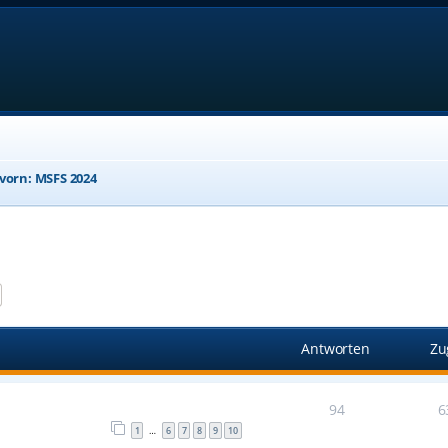
 vorn: MSFS 2024
e
Erweiterte Suche
Antworten
Zu
94
6
1
6
7
8
9
10
…