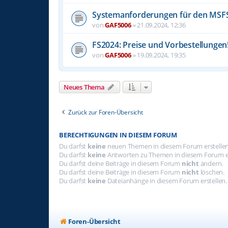
Systemanforderungen für den MSF
von
GAF5006
»
21.09.2024, 12:36
FS2024: Preise und Vorbestellungen
von
GAF5006
»
19.09.2024, 19:35
Neues Thema
Zurück zur Foren-Übersicht
BERECHTIGUNGEN IN DIESEM FORUM
Du darfst
keine
neuen Themen in diesem Forum erstellen
Du darfst
keine
Antworten zu Themen in diesem Forum er
Du darfst deine Beiträge in diesem Forum
nicht
ändern.
Du darfst deine Beiträge in diesem Forum
nicht
löschen.
Du darfst
keine
Dateianhänge in diesem Forum erstellen.
Foren-Übersicht