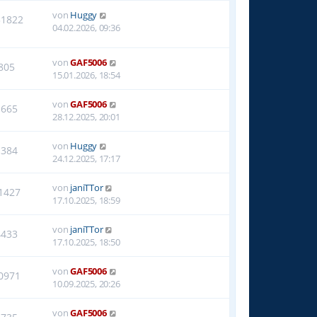
von
Huggy
31822
04.02.2026, 09:36
von
GAF5006
805
15.01.2026, 18:54
von
GAF5006
1665
28.12.2025, 20:01
von
Huggy
1384
24.12.2025, 17:17
von
janiTTor
1427
17.10.2025, 18:59
von
janiTTor
4433
17.10.2025, 18:50
von
GAF5006
0971
10.09.2025, 20:26
von
GAF5006