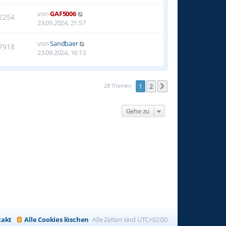
von
GAF5006
2254
23.09.2024, 21:57
von
Sandbaer
7918
23.09.2024, 16:13
28 Themen
1
2
Nächste
Gehe zu
takt
Alle Cookies löschen
Alle Zeiten sind
UTC+02:00