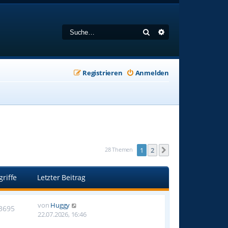
Suche
Erweiterte Suche
Registrieren
Anmelden
28 Themen
1
2
Nächste
griffe
Letzter Beitrag
von
Huggy
3695
22.07.2026, 16:46