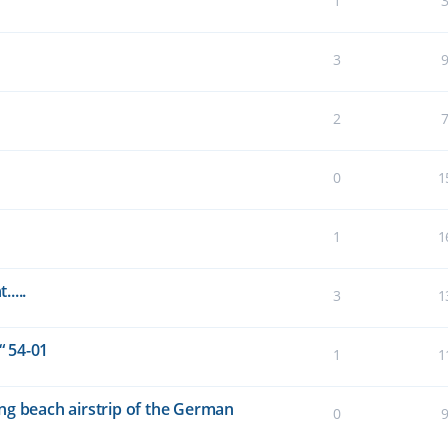
1
3
2
0
1
1
1
....
3
1
 54-01
1
1
ng beach airstrip of the German
0