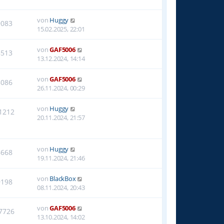
von
Huggy
9083
15.02.2025, 22:01
von
GAF5006
8513
13.12.2024, 14:14
von
GAF5006
8086
26.11.2024, 00:29
von
Huggy
1212
20.11.2024, 21:57
von
Huggy
6668
19.11.2024, 21:46
von
BlackBox
9198
08.11.2024, 20:43
von
GAF5006
7726
13.10.2024, 14:02