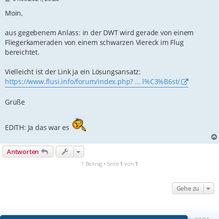
e
i
Moin,
t
r
aus gegebenem Anlass: in der DWT wird gerade von einem
a
g
Fliegerkameraden von einem schwarzen Viereck im Flug
bereichtet.
Vielleicht ist der Link ja ein Lösungsansatz:
https://www.flusi.info/forum/index.php? ... l%C3%B6st/
Grüße
EDITH: Ja das war es
Antworten
1 Beitrag • Seite
1
von
1
Gehe zu