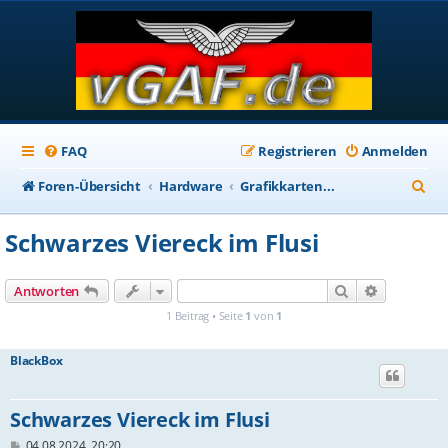
FAQ
Registrieren
Anmelden
S
Foren-Übersicht
Hardware
Grafikkarten...
u
Schwarzes Viereck im Flusi
c
h
Suche
Erweiterte
Antworten
e
1 Beitrag • Seite
1
von
1
BlackBox
Schwarzes Viereck im Flusi
B
04.08.2024, 20:20