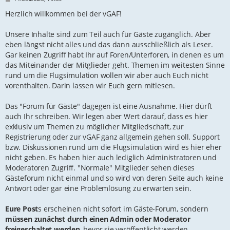
e
i
Herzlich willkommen bei der vGAF!
t
r
Unsere Inhalte sind zum Teil auch für Gäste zugänglich. Aber
a
g
eben längst nicht alles und das dann ausschließlich als Leser.
Gar keinen Zugriff habt Ihr auf Foren/Unterforen, in denen es um
das Miteinander der Mitglieder geht. Themen im weitesten Sinne
rund um die Flugsimulation wollen wir aber auch Euch nicht
vorenthalten. Darin lassen wir Euch gern mitlesen.
Das "Forum für Gäste" dagegen ist eine Ausnahme. Hier dürft
auch Ihr schreiben. Wir legen aber Wert darauf, dass es hier
exklusiv um Themen zu möglicher Mitgliedschaft, zur
Registrierung oder zur vGAF ganz allgemein gehen soll. Support
bzw. Diskussionen rund um die Flugsimulation wird es hier eher
nicht geben. Es haben hier auch lediglich Administratoren und
Moderatoren Zugriff. "Normale" Mitglieder sehen dieses
Gästeforum nicht einmal und so wird von deren Seite auch keine
Antwort oder gar eine Problemlösung zu erwarten sein.
Eure Post
s erscheinen nicht sofort im Gäste-Forum, sondern
müssen zunächst durch einen Admin oder Moderator
freigeschaltet werden
, bevor sie veröffentlicht werden.