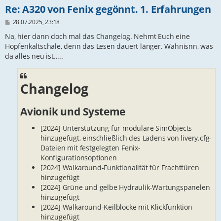
Re: A320 von Fenix gegönnt. 1. Erfahrungen
B
28.07.2025, 23:18
e
i
Na, hier dann doch mal das Changelog. Nehmt Euch eine
t
Hopfenkaltschale, denn das Lesen dauert länger. Wahnisnn, was
r
da alles neu ist.....
a
g
Changelog
Avionik und Systeme
[2024] Unterstützung für modulare SimObjects
hinzugefügt, einschließlich des Ladens von livery.cfg-
Dateien mit festgelegten Fenix-
Konfigurationsoptionen
[2024] Walkaround-Funktionalität für Frachttüren
hinzugefügt
[2024] Grüne und gelbe Hydraulik-Wartungspanelen
hinzugefügt
[2024] Walkaround-Keilblöcke mit Klickfunktion
hinzugefügt