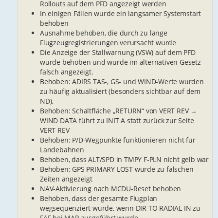
Rollouts auf dem PFD angezeigt werden
In einigen Fällen wurde ein langsamer Systemstart
behoben
Ausnahme behoben, die durch zu lange
Flugzeugregistrierungen verursacht wurde
Die Anzeige der Stallwarnung (VSW) auf dem PFD
wurde behoben und wurde im alternativen Gesetz
falsch angezeigt.
Behoben: ADIRS TAS-, GS- und WIND-Werte wurden
zu häufig aktualisiert (besonders sichtbar auf dem
ND).
Behoben: Schaltfläche „RETURN“ von VERT REV →
WIND DATA führt zu INIT A statt zurück zur Seite
VERT REV
Behoben: P/D-Wegpunkte funktionieren nicht für
Landebahnen
Behoben, dass ALT/SPD in TMPY F-PLN nicht gelb war
Behoben: GPS PRIMARY LOST wurde zu falschen
Zeiten angezeigt
NAV-Aktivierung nach MCDU-Reset behoben
Behoben, dass der gesamte Flugplan
wegsequenziert wurde, wenn DIR TO RADIAL IN zu
FAF bei MAP ausgeführt wurde