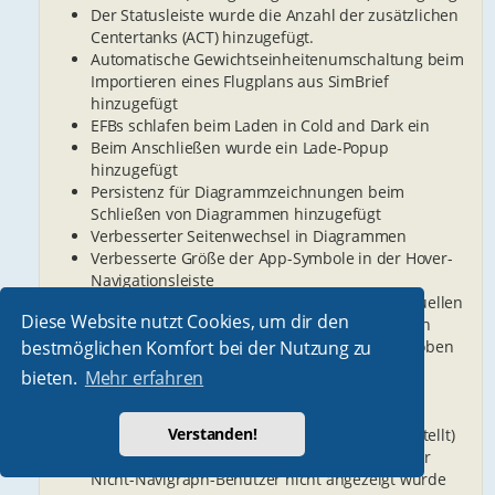
Der Statusleiste wurde die Anzahl der zusätzlichen
Centertanks (ACT) hinzugefügt.
Automatische Gewichtseinheitenumschaltung beim
Importieren eines Flugplans aus SimBrief
hinzugefügt
EFBs schlafen beim Laden in Cold and Dark ein
Beim Anschließen wurde ein Lade-Popup
hinzugefügt
Persistenz für Diagrammzeichnungen beim
Schließen von Diagrammen hinzugefügt
Verbesserter Seitenwechsel in Diagrammen
Verbesserte Größe der App-Symbole in der Hover-
Navigationsleiste
Die Fehlerseite wurde verbessert, um den aktuellen
Diese Website nutzt Cookies, um dir den
Systemstatus besser widerzuspiegeln – je nach
bestmöglichen Komfort bei der Nutzung zu
Fehlerstatus grün, orange oder rot hervorgehoben
Verbesserte Option zum Laden/Speichern der
bieten.
Mehr erfahren
Flugzeugkonfiguration
[2024] Problem mit nicht funktionierenden
Verstanden!
Kartenebenen behoben (Leaflet wiederhergestellt)
[2024] Problem behoben, bei dem die Karte für
Nicht-Navigraph-Benutzer nicht angezeigt wurde