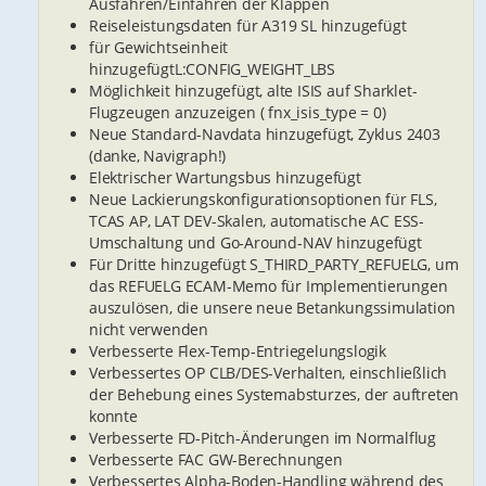
Ausfahren/Einfahren der Klappen
Reiseleistungsdaten für A319 SL hinzugefügt
für Gewichtseinheit
hinzugefügtL:CONFIG_WEIGHT_LBS
Möglichkeit hinzugefügt, alte ISIS auf Sharklet-
Flugzeugen anzuzeigen ( fnx_isis_type = 0)
Neue Standard-Navdata hinzugefügt, Zyklus 2403
(danke, Navigraph!)
Elektrischer Wartungsbus hinzugefügt
Neue Lackierungskonfigurationsoptionen für FLS,
TCAS AP, LAT DEV-Skalen, automatische AC ESS-
Umschaltung und Go-Around-NAV hinzugefügt
Für Dritte hinzugefügt S_THIRD_PARTY_REFUELG, um
das REFUELG ECAM-Memo für Implementierungen
auszulösen, die unsere neue Betankungssimulation
nicht verwenden
Verbesserte Flex-Temp-Entriegelungslogik
Verbessertes OP CLB/DES-Verhalten, einschließlich
der Behebung eines Systemabsturzes, der auftreten
konnte
Verbesserte FD-Pitch-Änderungen im Normalflug
Verbesserte FAC GW-Berechnungen
Verbessertes Alpha-Boden-Handling während des