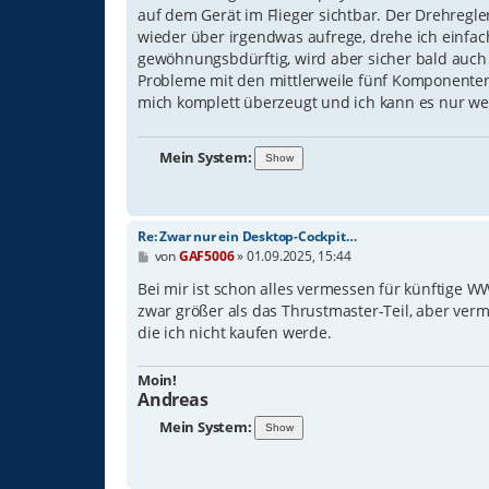
g
auf dem Gerät im Flieger sichtbar. Der Drehregle
wieder über irgendwas aufrege, drehe ich einfac
gewöhnungsbdürftig, wird aber sicher bald auch 
Probleme mit den mittlerweile fünf Komponenten 
mich komplett überzeugt und ich kann es nur we
Mein System:
Re: Zwar nur ein Desktop-Cockpit…
B
von
GAF5006
»
01.09.2025, 15:44
e
i
Bei mir ist schon alles vermessen für künftige W
t
zwar größer als das Thrustmaster-Teil, aber verm
r
die ich nicht kaufen werde.
a
g
Moin!
Andreas
Mein System: