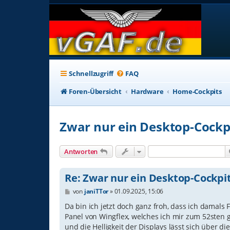
Schnellzugriff
FAQ
Foren-Übersicht
Hardware
Home-Cockpits
Zwar nur ein Desktop-Cockp
Antworten
Re: Zwar nur ein Desktop-Cockpi
B
von
janiTTor
»
01.09.2025, 15:06
e
i
Da bin ich jetzt doch ganz froh, dass ich damals
t
Panel von Wingflex, welches ich mir zum 52sten 
r
und die Helligkeit der Displays lässt sich über 
a