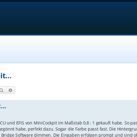
it…
Suche
Erweiterte Suche
t…
 FCU und EFIS von MiniCockpit im Maßstab 0,8 : 1 gekauft habe. So p
gegönnt habe, perfekt dazu. Sogar die Farbe passt fast. Die Hinterg
die Bridge Software dimmen. Die Eingaben erfolgen prompt und sind 