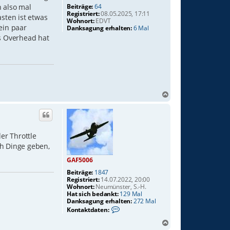
Beiträge:
64
h also mal
Registriert:
08.05.2025, 17:11
sten ist etwas
Wohnort:
EDVT
ein paar
Danksagung erhalten:
6 Mal
as Overhead hat
N
a
c
h
o
er Throttle
b
ch Dinge geben,
e
n
GAF5006
Beiträge:
1847
Registriert:
14.07.2022, 20:00
Wohnort:
Neumünster, S.-H.
Hat sich bedankt:
129 Mal
Danksagung erhalten:
272 Mal
K
Kontaktdaten:
o
n
N
t