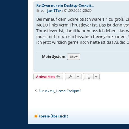
Re: Zwar nur ein Desktop-Cockpit…
B
von
janiTTor
»
01.09.2025, 20:20
e
i
Bei mir auf dem Schreibtisch wäre 1:1 zu groß. D
t
MCDU links vorm Thrustlever ist. Das ist dann 
r
Thrustlever ist, damit kann/muss ich leben, das 
a
g
muss mich noch ein bisschen bewegen können. D
ich jetzt wirklich gerne noch hätte ist das Audi
Mein System:
Antworten
Zurück zu „Home-Cockpits“
Foren-Übersicht