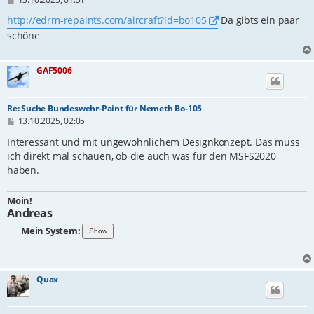
e
i
http://edrm-repaints.com/aircraft?id=bo105
Da gibts ein paar
t
schöne
r
a
g
GAF5006
Re: Suche Bundeswehr-Paint für Nemeth Bo-105
B
13.10.2025, 02:05
e
i
Interessant und mit ungewöhnlichem Designkonzept. Das muss
t
ich direkt mal schauen, ob die auch was für den MSFS2020
r
haben.
a
g
Moin!
Andreas
Mein System:
Quax