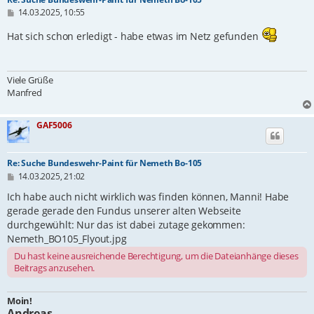
B
14.03.2025, 10:55
e
i
Hat sich schon erledigt - habe etwas im Netz gefunden
t
r
a
g
Viele Grüße
Manfred
GAF5006
Re: Suche Bundeswehr-Paint für Nemeth Bo-105
B
14.03.2025, 21:02
e
i
Ich habe auch nicht wirklich was finden können, Manni! Habe
t
gerade gerade den Fundus unserer alten Webseite
r
durchgewühlt: Nur das ist dabei zutage gekommen:
a
g
Nemeth_BO105_Flyout.jpg
Du hast keine ausreichende Berechtigung, um die Dateianhänge dieses
Beitrags anzusehen.
Moin!
Andreas