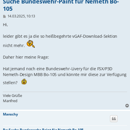
Suche Bundeswehr-Paint für Nemeth Bo-
105
B
14.03.2025, 10:13
e
i
Hi,
t
r
leider gibt es ja die so heißbegehrte vGAF-Download-Sektion
a
g
nicht mehr.
Daher hier meine Frage:
Hat jemand noch eine Bundeswehr-Livery für die FSX/P3D
Nemeth-Design MBB Bo-105 und könnte mir diese zur Verfügung
stellen?
Viele Grüße
Manfred
Manschy
Re: Suche Bundeswehr-Paint für Nemeth Bo-105