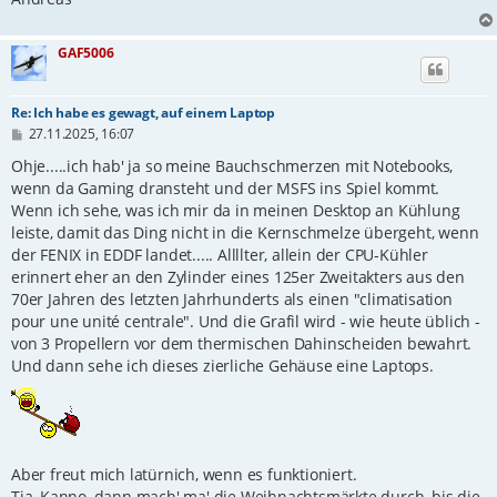
GAF5006
Re: Ich habe es gewagt, auf einem Laptop
B
27.11.2025, 16:07
e
i
Ohje.....ich hab' ja so meine Bauchschmerzen mit Notebooks,
t
wenn da Gaming dransteht und der MSFS ins Spiel kommt.
r
Wenn ich sehe, was ich mir da in meinen Desktop an Kühlung
a
g
leiste, damit das Ding nicht in die Kernschmelze übergeht, wenn
der FENIX in EDDF landet..... Allllter, allein der CPU-Kühler
erinnert eher an den Zylinder eines 125er Zweitakters aus den
70er Jahren des letzten Jahrhunderts als einen "climatisation
pour une unité centrale". Und die Grafil wird - wie heute üblich -
von 3 Propellern vor dem thermischen Dahinscheiden bewahrt.
Und dann sehe ich dieses zierliche Gehäuse eine Laptops.
Aber freut mich latürnich, wenn es funktioniert.
Tja, Kanno, dann mach' ma' die Weihnachtsmärkte durch, bis die