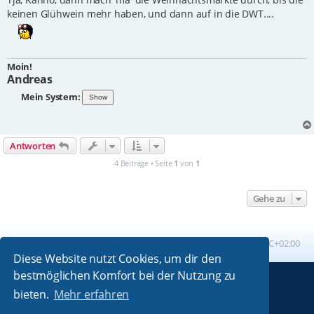
keinen Glühwein mehr haben, und dann auf in die DWT....
Moin!
Andreas
Mein System:
Antworten
4 Beiträge • Seite
1
von
1
Gehe zu
Foren-Übersicht
Alle Zeiten sind
UTC+02:00
Diese Website nutzt Cookies, um dir den
bestmöglichen Komfort bei der Nutzung zu
Powered by
phpBB
® Forum Software © phpBB Limited
bieten.
Mehr erfahren
Absolution style by
Premium phpBB Styles