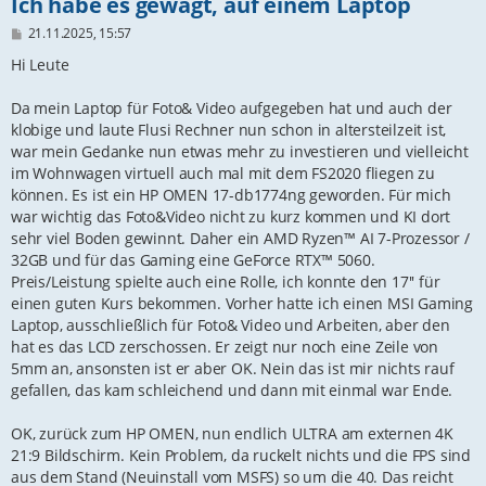
Ich habe es gewagt, auf einem Laptop
B
21.11.2025, 15:57
e
i
Hi Leute
t
r
Da mein Laptop für Foto& Video aufgegeben hat und auch der
a
g
klobige und laute Flusi Rechner nun schon in altersteilzeit ist,
war mein Gedanke nun etwas mehr zu investieren und vielleicht
im Wohnwagen virtuell auch mal mit dem FS2020 fliegen zu
können. Es ist ein HP OMEN 17-db1774ng geworden. Für mich
war wichtig das Foto&Video nicht zu kurz kommen und KI dort
sehr viel Boden gewinnt. Daher ein AMD Ryzen™ AI 7-Prozessor /
32GB und für das Gaming eine GeForce RTX™ 5060.
Preis/Leistung spielte auch eine Rolle, ich konnte den 17'' für
einen guten Kurs bekommen. Vorher hatte ich einen MSI Gaming
Laptop, ausschließlich für Foto& Video und Arbeiten, aber den
hat es das LCD zerschossen. Er zeigt nur noch eine Zeile von
5mm an, ansonsten ist er aber OK. Nein das ist mir nichts rauf
gefallen, das kam schleichend und dann mit einmal war Ende.
OK, zurück zum HP OMEN, nun endlich ULTRA am externen 4K
21:9 Bildschirm. Kein Problem, da ruckelt nichts und die FPS sind
aus dem Stand (Neuinstall vom MSFS) so um die 40. Das reicht