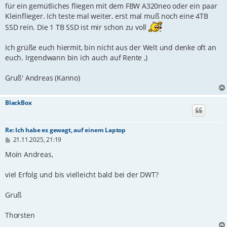
für ein gemütliches fliegen mit dem FBW A320neo oder ein paar
Kleinflieger. Ich teste mal weiter, erst mal muß noch eine 4TB
SSD rein. Die 1 TB SSD ist mir schon zu voll
Ich grüße euch hiermit, bin nicht aus der Welt und denke oft an
euch. Irgendwann bin ich auch auf Rente ,)
Gruß' Andreas (Kanno)
BlackBox
Re: Ich habe es gewagt, auf einem Laptop
B
21.11.2025, 21:19
e
i
Moin Andreas,
t
r
viel Erfolg und bis vielleicht bald bei der DWT?
a
g
Gruß
Thorsten