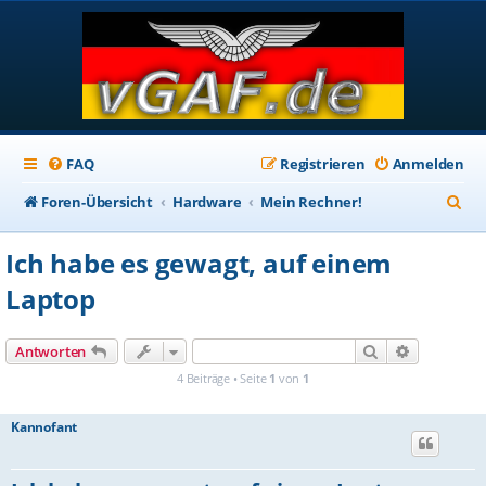
FAQ
Registrieren
Anmelden
S
Foren-Übersicht
Hardware
Mein Rechner!
u
Ich habe es gewagt, auf einem
c
Laptop
h
e
Suche
Erweiterte
Antworten
4 Beiträge • Seite
1
von
1
Kannofant