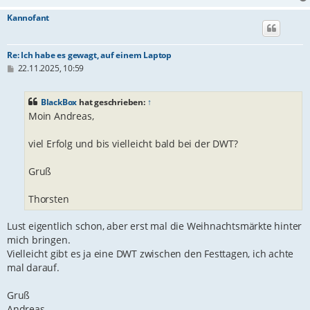
Kannofant
Re: Ich habe es gewagt, auf einem Laptop
B
22.11.2025, 10:59
e
i
t
BlackBox
hat geschrieben:
↑
r
Moin Andreas,
a
g
viel Erfolg und bis vielleicht bald bei der DWT?
Gruß
Thorsten
Lust eigentlich schon, aber erst mal die Weihnachtsmärkte hinter
mich bringen.
Vielleicht gibt es ja eine DWT zwischen den Festtagen, ich achte
mal darauf.
Gruß
Andreas