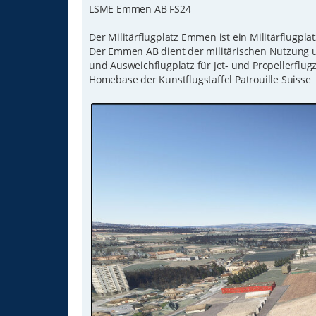
LSME Emmen AB FS24
a
g
Der Militärflugplatz Emmen ist ein Militärflugpla
Der Emmen AB dient der militärischen Nutzung un
und Ausweichflugplatz für Jet- und Propellerflug
Homebase der Kunstflugstaffel Patrouille Suisse