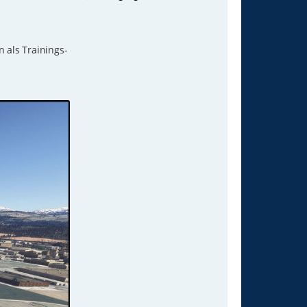
n
 als Trainings-