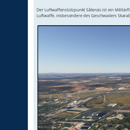
g
Der Luftwaffenstützpunkt Såtenäs ist ein Militär
Luftwaffe, insbesondere des Geschwaders Skarabo