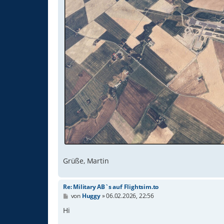
Grüße, Martin
Re: Military AB`s auf Flightsim.to
B
von
Huggy
»
06.02.2026, 22:56
e
i
Hi
t
r