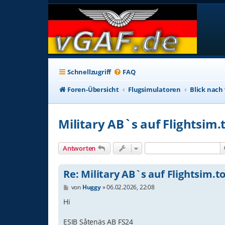
Schnellzugriff
FAQ
Foren-Übersicht
Flugsimulatoren
Blick nach
Military AB`s auf Flightsim.
Antworten
Re: Military AB`s auf Flightsim.t
B
von
Huggy
»
06.02.2026, 22:08
e
i
Hi
t
r
ESIB Såtenäs AB FS24
a