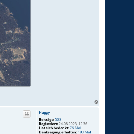
N
a
c
Huggy
h
Beiträge:
583
o
Registriert:
24.08.2023, 12:36
b
Hat sich bedankt:
76 Mal
Danksagung erhalten:
190 Mal
e