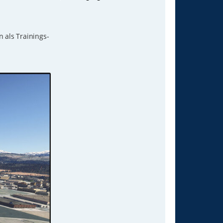
n
 als Trainings-