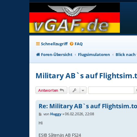
Schnellzugriff
FAQ
Foren-Übersicht
Flugsimulatoren
Blick nach
Military AB`s auf Flightsim.
Antworten
Re: Military AB`s auf Flightsim.t
B
von
Huggy
»
06.02.2026, 22:08
e
i
Hi
t
r
ESIB Såtenäs AB FS24
a