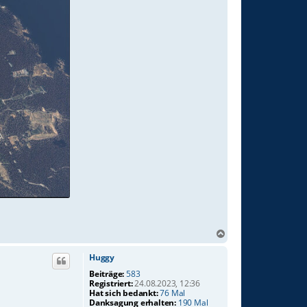
N
a
c
Huggy
h
Beiträge:
583
o
Registriert:
24.08.2023, 12:36
b
Hat sich bedankt:
76 Mal
Danksagung erhalten:
190 Mal
e