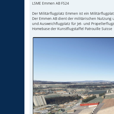
LSME Emmen AB FS24
a
g
Der Militärflugplatz Emmen ist ein Militärflugpla
Der Emmen AB dient der militärischen Nutzung un
und Ausweichflugplatz für Jet- und Propellerflug
Homebase der Kunstflugstaffel Patrouille Suisse