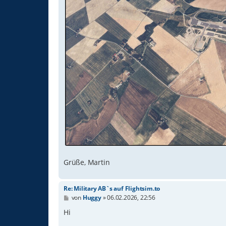
Grüße, Martin
Re: Military AB`s auf Flightsim.to
B
von
Huggy
»
06.02.2026, 22:56
e
i
Hi
t
r