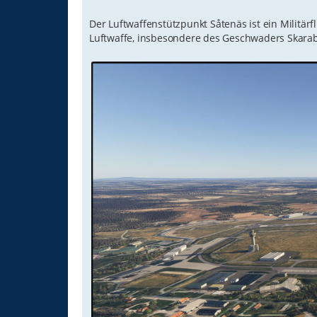
g
Der Luftwaffenstützpunkt Såtenäs ist ein Militär
Luftwaffe, insbesondere des Geschwaders Skarabo