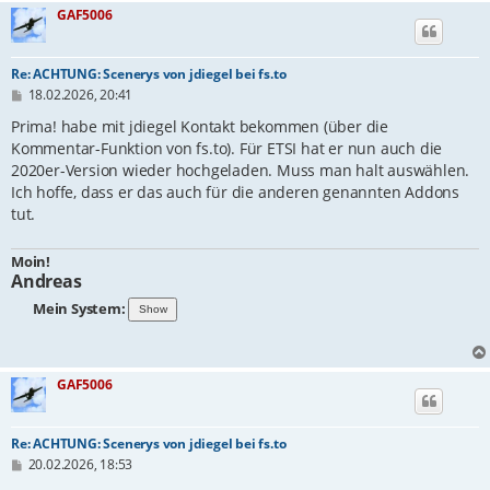
GAF5006
Re: ACHTUNG: Scenerys von jdiegel bei fs.to
B
18.02.2026, 20:41
e
i
Prima! habe mit jdiegel Kontakt bekommen (über die
t
Kommentar-Funktion von fs.to). Für ETSI hat er nun auch die
r
2020er-Version wieder hochgeladen. Muss man halt auswählen.
a
g
Ich hoffe, dass er das auch für die anderen genannten Addons
tut.
Moin!
Andreas
Mein System:
GAF5006
Re: ACHTUNG: Scenerys von jdiegel bei fs.to
B
20.02.2026, 18:53
e