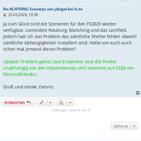
Re: ACHTUNG: Scenerys von jdiegel bei fs.to
B
23.03.2026, 10:38
e
i
Ja zum Glück sind die Szenerien für den FS2020 wieder
t
verfügbar, zumindest Neuburg, Manching und das Lechfeld.
r
Jedoch hab ich das Problem das sämtliche Shelter fehlen obwohl
a
g
sämtliche Abhängigkeiten installiert sind. Hatte von euch auch
schon mal jemand dieses Problem?
Update: Problem gelöst, laut Entwickler sind die Shelter
unabhängig von den Dependancies und stammen aus EDJA von
Microsoft/Asobo.
Gruß und danke, Dennis
Antworten
5 Beiträge • Seite
1
von
1
Gehe zu