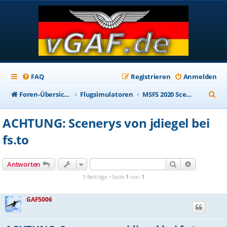
FAQ
Registrieren
Anmelden
S
Foren-Übersicht
Flugsimulatoren
MSFS 2020 Scenery Addons
u
ACHTUNG: Scenerys von jdiegel bei
c
fs.to
h
e
Suche
Erweiterte
Antworten
5 Beiträge • Seite
1
von
1
GAF5006