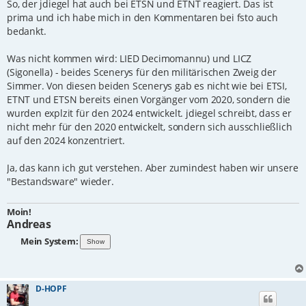
i
So, der jdiegel hat auch bei ETSN und ETNT reagiert. Das ist
t
prima und ich habe mich in den Kommentaren bei fsto auch
r
bedankt.
a
g
Was nicht kommen wird: LIED Decimomannu) und LICZ
(Sigonella) - beides Scenerys für den militärischen Zweig der
Simmer. Von diesen beiden Scenerys gab es nicht wie bei ETSI,
ETNT und ETSN bereits einen Vorgänger vom 2020, sondern die
wurden explzit für den 2024 entwickelt. jdiegel schreibt, dass er
nicht mehr für den 2020 entwickelt, sondern sich ausschließlich
auf den 2024 konzentriert.
Ja, das kann ich gut verstehen. Aber zumindest haben wir unsere
"Bestandsware" wieder.
Moin!
Andreas
Mein System:
D-HOPF