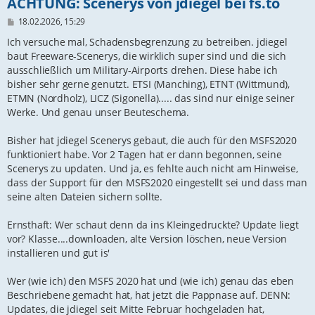
ACHTUNG: Scenerys von jdiegel bei fs.to
B
18.02.2026, 15:29
e
i
Ich versuche mal, Schadensbegrenzung zu betreiben. jdiegel
t
baut Freeware-Scenerys, die wirklich super sind und die sich
r
ausschließlich um Military-Airports drehen. Diese habe ich
a
g
bisher sehr gerne genutzt. ETSI (Manching), ETNT (Wittmund),
ETMN (Nordholz), LICZ (Sigonella)..... das sind nur einige seiner
Werke. Und genau unser Beuteschema.
Bisher hat jdiegel Scenerys gebaut, die auch für den MSFS2020
funktioniert habe. Vor 2 Tagen hat er dann begonnen, seine
Scenerys zu updaten. Und ja, es fehlte auch nicht am Hinweise,
dass der Support für den MSFS2020 eingestellt sei und dass man
seine alten Dateien sichern sollte.
Ernsthaft: Wer schaut denn da ins Kleingedruckte? Update liegt
vor? Klasse....downloaden, alte Version löschen, neue Version
installieren und gut is'
Wer (wie ich) den MSFS 2020 hat und (wie ich) genau das eben
Beschriebene gemacht hat, hat jetzt die Pappnase auf. DENN:
Updates, die jdiegel seit Mitte Februar hochgeladen hat,