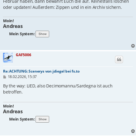
Februar haben, dann bewahrt Euch die auf. Keinesfalls löschen
oder updaten! Außerdem: Zippen und in ein Archiv sichern.
Moin!
Andreas
Mein System:
GAF5006
Re: ACHTUNG: Scenerys von jdiegel bei fs.to
B
18.02.2026, 15:37
e
i
By the way: LIED, also Decimomannu/Sardegna ist auch
t
betroffen.
r
a
g
Moin!
Andreas
Mein System: