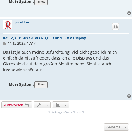
Mein System:
janiTTor
Re: 12,3" 1920x720 als ND,PFD und ECAM Display
B
14.12.2025, 17:17
e
i
Das ist ja auch meine Befürchtung. Vielleicht gebe ich mich
t
einfach damit zufrieden, dass ich alle Displays und das
r
Glareshield auf dem großen Monitor habe. Sieht ja auch
a
g
irgendwie schön aus.
Mein System:
Antworten
3 Beiträge • Seite
1
von
1
Gehe zu