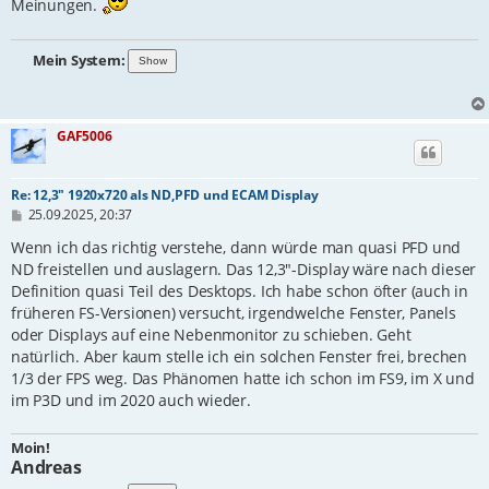
Meinungen.
Mein System:
GAF5006
Re: 12,3" 1920x720 als ND,PFD und ECAM Display
B
25.09.2025, 20:37
e
i
Wenn ich das richtig verstehe, dann würde man quasi PFD und
t
ND freistellen und auslagern. Das 12,3"-Display wäre nach dieser
r
Definition quasi Teil des Desktops. Ich habe schon öfter (auch in
a
g
früheren FS-Versionen) versucht, irgendwelche Fenster, Panels
oder Displays auf eine Nebenmonitor zu schieben. Geht
natürlich. Aber kaum stelle ich ein solchen Fenster frei, brechen
1/3 der FPS weg. Das Phänomen hatte ich schon im FS9, im X und
im P3D und im 2020 auch wieder.
Moin!
Andreas