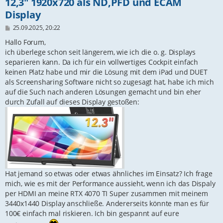
12,3" 1920x720 als ND,PFD und ECAM
Display
B
25.09.2025, 20:22
e
i
Hallo Forum,
t
ich überlege schon seit längerem, wie ich die o. g. Displays
r
separieren kann. Da ich für ein vollwertiges Cockpit einfach
a
g
keinen Platz habe und mir die Lösung mit dem iPad und DUET
als Screensharing Software nicht so zugesagt hat, habe ich mich
auf die Such nach anderen Lösungen gemacht und bin eher
durch Zufall auf dieses Display gestoßen:
Hat jemand so etwas oder etwas ähnliches im Einsatz? Ich frage
mich, wie es mit der Performance aussieht, wenn ich das Dispaly
per HDMI an meine RTX 4070 TI Super zusammen mit meinem
3440x1440 Display anschließe. Andererseits könnte man es für
100€ einfach mal riskieren. Ich bin gespannt auf eure