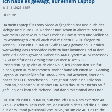
Ich habe es gewagt, auf einem Laptop
B
21.11.2025, 15:57
e
i
Hi Leute
t
r
Da mein Laptop für Foto& Video aufgegeben hat und auch der
a
g
klobige und laute Flusi Rechner nun schon in altersteilzeit ist,
war mein Gedanke nun etwas mehr zu investieren und vielleicht
im Wohnwagen virtuell auch mal mit dem FS2020 fliegen zu
können. Es ist ein HP OMEN 17-db1774ng geworden. Für mich
war wichtig das Foto&Video nicht zu kurz kommen und KI dort
sehr viel Boden gewinnt. Daher ein AMD Ryzen™ AI 7-Prozessor /
32GB und für das Gaming eine GeForce RTX™ 5060.
Preis/Leistung spielte auch eine Rolle, ich konnte den 17'' für
einen guten Kurs bekommen. Vorher hatte ich einen MSI Gaming
Laptop, ausschließlich für Foto& Video und Arbeiten, aber den
hat es das LCD zerschossen. Er zeigt nur noch eine Zeile von
5mm an, ansonsten ist er aber OK. Nein das ist mir nichts rauf
gefallen, das kam schleichend und dann mit einmal war Ende.
OK, zurück zum HP OMEN, nun endlich ULTRA am externen 4K
21:9 Bildschirm. Kein Problem, da ruckelt nichts und die FPS sind
aus dem Stand (Neuinstall vom MSFS) so um die 40. Das reicht