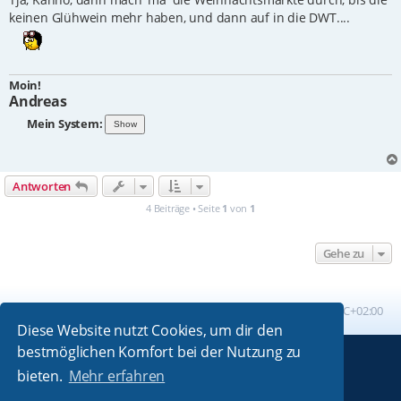
keinen Glühwein mehr haben, und dann auf in die DWT....
Moin!
Andreas
Mein System:
Antworten
4 Beiträge • Seite
1
von
1
Gehe zu
Foren-Übersicht
Alle Zeiten sind
UTC+02:00
Diese Website nutzt Cookies, um dir den
bestmöglichen Komfort bei der Nutzung zu
Powered by
phpBB
® Forum Software © phpBB Limited
bieten.
Mehr erfahren
Absolution style by
Premium phpBB Styles