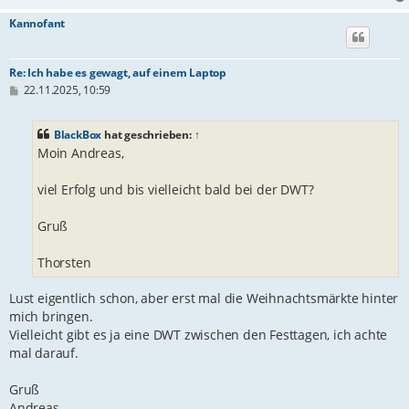
Kannofant
Re: Ich habe es gewagt, auf einem Laptop
B
22.11.2025, 10:59
e
i
t
BlackBox
hat geschrieben:
↑
r
Moin Andreas,
a
g
viel Erfolg und bis vielleicht bald bei der DWT?
Gruß
Thorsten
Lust eigentlich schon, aber erst mal die Weihnachtsmärkte hinter
mich bringen.
Vielleicht gibt es ja eine DWT zwischen den Festtagen, ich achte
mal darauf.
Gruß
Andreas