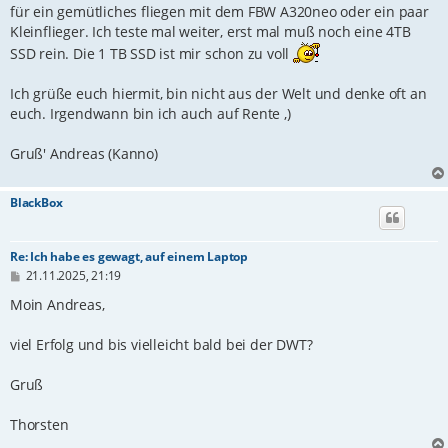
für ein gemütliches fliegen mit dem FBW A320neo oder ein paar
Kleinflieger. Ich teste mal weiter, erst mal muß noch eine 4TB
SSD rein. Die 1 TB SSD ist mir schon zu voll
Ich grüße euch hiermit, bin nicht aus der Welt und denke oft an
euch. Irgendwann bin ich auch auf Rente ,)
Gruß' Andreas (Kanno)
BlackBox
Re: Ich habe es gewagt, auf einem Laptop
B
21.11.2025, 21:19
e
i
Moin Andreas,
t
r
viel Erfolg und bis vielleicht bald bei der DWT?
a
g
Gruß
Thorsten