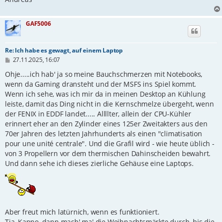
GAF5006
Re: Ich habe es gewagt, auf einem Laptop
B
27.11.2025, 16:07
e
i
Ohje.....ich hab' ja so meine Bauchschmerzen mit Notebooks,
t
wenn da Gaming dransteht und der MSFS ins Spiel kommt.
r
Wenn ich sehe, was ich mir da in meinen Desktop an Kühlung
a
g
leiste, damit das Ding nicht in die Kernschmelze übergeht, wenn
der FENIX in EDDF landet..... Allllter, allein der CPU-Kühler
erinnert eher an den Zylinder eines 125er Zweitakters aus den
70er Jahren des letzten Jahrhunderts als einen "climatisation
pour une unité centrale". Und die Grafil wird - wie heute üblich -
von 3 Propellern vor dem thermischen Dahinscheiden bewahrt.
Und dann sehe ich dieses zierliche Gehäuse eine Laptops.
Aber freut mich latürnich, wenn es funktioniert.
Tja, Kanno, dann mach' ma' die Weihnachtsmärkte durch, bis die