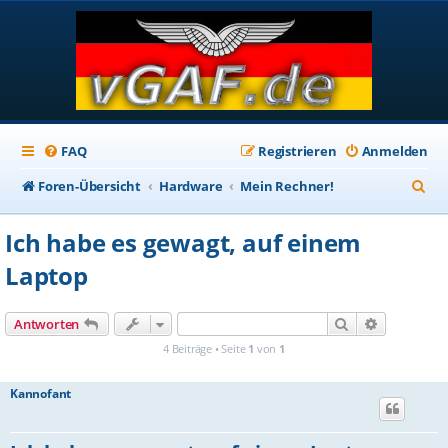
FAQ
Registrieren
Anmelden
S
Foren-Übersicht
Hardware
Mein Rechner!
u
Ich habe es gewagt, auf einem
c
Laptop
h
e
Suche
Erweiterte
Antworten
4 Beiträge • Seite
1
von
1
Kannofant