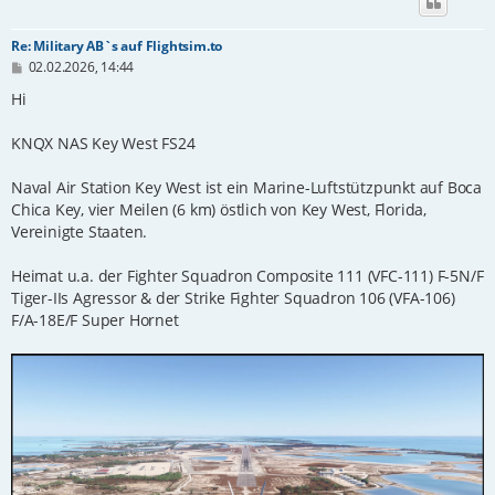
Re: Military AB`s auf Flightsim.to
B
02.02.2026, 14:44
e
i
Hi
t
r
KNQX NAS Key West FS24
a
g
Naval Air Station Key West ist ein Marine-Luftstützpunkt auf Boca
Chica Key, vier Meilen (6 km) östlich von Key West, Florida,
Vereinigte Staaten.
Heimat u.a. der Fighter Squadron Composite 111 (VFC-111) F-5N/F
Tiger-IIs Agressor & der Strike Fighter Squadron 106 (VFA-106)
F/A-18E/F Super Hornet