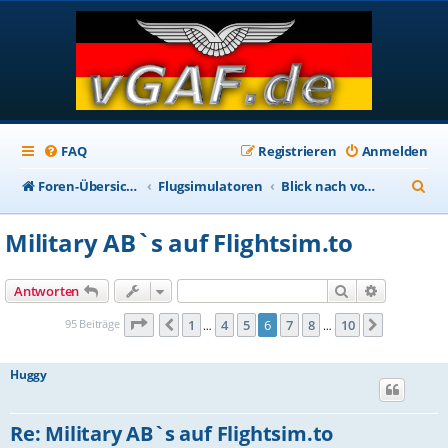
FAQ
Registrieren
Anmelden
S
Foren-Übersicht
Flugsimulatoren
Blick nach vorn: MSFS 2024
u
Military AB`s auf Flightsim.to
c
h
Suche
Erweiterte
Antworten
e
Seite
6
von
10
95 Beiträge
1
4
5
6
7
8
10
Vorherige
Nächste
…
…
Huggy
Re: Military AB`s auf Flightsim.to