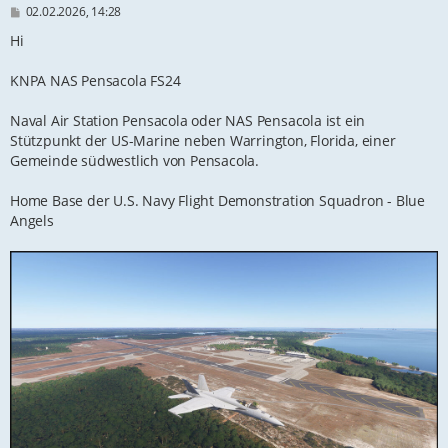
B
02.02.2026, 14:28
e
i
Hi
t
r
KNPA NAS Pensacola FS24
a
g
Naval Air Station Pensacola oder NAS Pensacola ist ein
Stützpunkt der US-Marine neben Warrington, Florida, einer
Gemeinde südwestlich von Pensacola.
Home Base der U.S. Navy Flight Demonstration Squadron - Blue
Angels