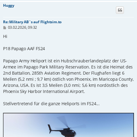
Huggy
Re: Military AB`s auf Flightsim.to
B
03.02.2026, 09:32
e
i
Hi
t
r
P18 Papago AAF FS24
a
g
Papago Army Heliport ist ein Hubschrauberlandeplatz der US-
Armee im Papago Park Military Reservation. Es ist die Heimat des
2nd Battalion, 285th Aviation Regiment. Der Flughafen liegt 6
Meilen (5,2 nmi ; 9,7 km) östlich von Phoenix, im Maricopa County,
Arizona, USA. Es ist 3,5 Meilen (3,0 nmi; 5,6 km) nordöstlich des
Phoenix Sky Harbor International Airport.
Stellvertretend für die ganze Heliports im FS24...