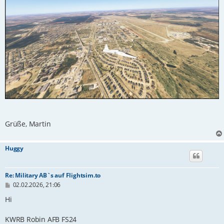
Grüße, Martin
Huggy
Re: Military AB`s auf Flightsim.to
B
02.02.2026, 21:06
e
i
Hi
t
r
KWRB Robin AFB FS24
a