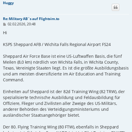
Huggy
Re: Military AB`s auf Flightsim.to
B
02.02.2026, 20:48
e
i
Hi
t
r
KSPS Sheppard AFB / Wichita Falls Regional Airport FS24
a
g
Sheppard Air Force Base ist eine US-Luftwaffen Basis, die fünf
Meilen (8,0 km) nördlich von Wichita Falls, in Wichita County,
Texas, Vereinigte Staaten liegt. Es ist die größte Ausbildungsbasis
und am meisten diversifizierte im Air Education and Training
Command.
Einheiten auf Sheppard ist der 82d Training Wing (82 TRW), der
spezialisierte technische Ausbildung und Feldausbildung für
Offiziere, Flieger und Zivilisten aller Zweige des US-Militärs,
anderer Behörden des Verteidigungsministeriums und
ausländischer Staatsangehöriger bietet.
Der 80. Flying Training Wing (80 FTW), ebenfalls in Sheppard