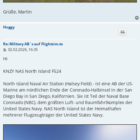
Grüße, Martin
Huggy
Re: Military AB`s auf Flightsim.to
B
02.02.2026, 16:35
e
i
Hi
t
r
KNZY NAS North Island FS24
a
g
North Island Naval Air Station (Halsey Field) - ist eine AB der US-
Marine am nördlichen Ende der Coronado-Halbinsel in der San
Diego Bay in San Diego, Kalifornien. Sie ist Teil der Naval Base
Coronado (NBC), dem größten Luft- und Raumfahrtkomplex der
United States Navy. NAS North Island ist der Heimathafen
mehrerer Flugzeugträger der United States Navy.