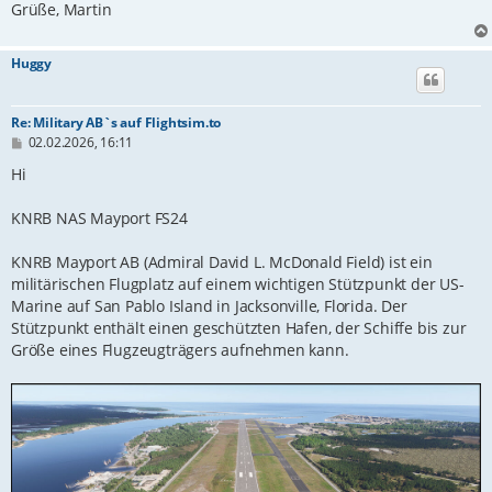
Grüße, Martin
Huggy
Re: Military AB`s auf Flightsim.to
B
02.02.2026, 16:11
e
i
Hi
t
r
KNRB NAS Mayport FS24
a
g
KNRB Mayport AB (Admiral David L. McDonald Field) ist ein
militärischen Flugplatz auf einem wichtigen Stützpunkt der US-
Marine auf San Pablo Island in Jacksonville, Florida. Der
Stützpunkt enthält einen geschützten Hafen, der Schiffe bis zur
Größe eines Flugzeugträgers aufnehmen kann.