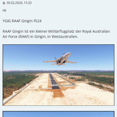
B
03.02.2026, 15:23
e
i
Hi
t
r
YGIG RAAF Gingin FS24
a
g
RAAF Gingin ist ein kleiner Militärflugplatz der Royal Australian
Air Force (RAAF) in Gingin, in Westaustralien.