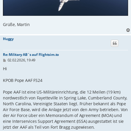
Grüße, Martin
Huggy
Re: Military AB`s auf Flightsim.to
B
02.02.2026, 19:49
e
i
Hi
t
r
KPOB Pope AAF FS24
a
g
Pope AAF ist eine US-Militäreinrichtung, die 12 Meilen (19 km)
nordwestlich von Fayetteville in Spring Lake, Cumberland County,
North Carolina, Vereinigte Staaten liegt. Früher bekannt als Pope
Air Force Base, wird die Anlage jetzt von den Army betrieben. Von
der Air Force über ein Memorandum of Agreement (MOA) und
eine Interservices Support Agreement (ISSA) ausgestattet ist sie
jetzt der AAF als Teil von Fort Bragg zugewiesen.