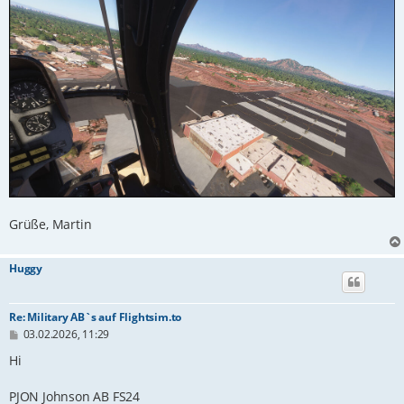
Grüße, Martin
Huggy
Re: Military AB`s auf Flightsim.to
B
03.02.2026, 11:29
e
i
Hi
t
r
PJON Johnson AB FS24
a