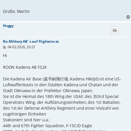
Grüße, Martin
Huggy
Re: Military AB`s auf Flightsim.to
B
04.02.2026, 20:21
e
i
Hi
t
r
RODN Kadena AB FS24
a
g
Die Kadena Air Base (嘉手納飛行場, Kadena Hikōjō) ist eine US-
Luftwaffenbasis in den Städten Kadena und Chatan und der
Stadt Okinawa in der Präfektur Okinawa, Japan.
Sie ist die Heimat des 18th Wing der USAF, des 353rd Special
Operations Wing, der Aufklärungseinheiten, des 1st Battalion,
des 1st Air Defense Artillery Regiment und einer Vielzahl von
zugehörigen Einheiten
Stationiert sind hier u.a.:
44th and 67th Fighter Squadron, F-15C/D Eagle