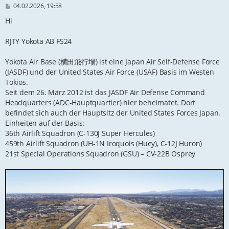
B
04.02.2026, 19:58
e
i
Hi
t
r
RJTY Yokota AB FS24
a
g
Yokota Air Base (横田飛行場) ist eine Japan Air Self-Defense Force
(JASDF) und der United States Air Force (USAF) Basis im Westen
Tokios.
Seit dem 26. März 2012 ist das JASDF Air Defense Command
Headquarters (ADC-Hauptquartier) hier beheimatet. Dort
befindet sich auch der Hauptsitz der United States Forces Japan.
Einheiten auf der Basis:
36th Airlift Squadron (C-130J Super Hercules)
459th Airlift Squadron (UH-1N Iroquois (Huey), C-12J Huron)
21st Special Operations Squadron (GSU) – CV-22B Osprey