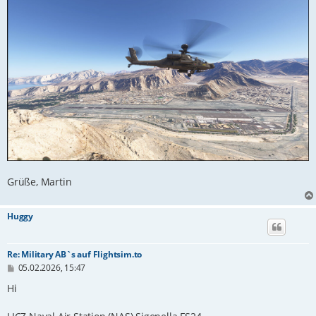
Grüße, Martin
Huggy
Re: Military AB`s auf Flightsim.to
B
05.02.2026, 15:47
e
i
Hi
t
r