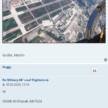
Grüße, Martin
Huggy
Re: Military AB`s auf Flightsim.to
B
05.02.2026, 15:14
e
i
Hi
t
r
OOKB Al Khasab AB FS24
a
g