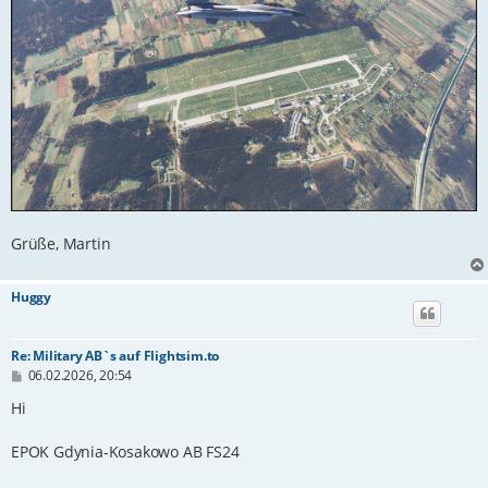
Grüße, Martin
Huggy
Re: Military AB`s auf Flightsim.to
B
06.02.2026, 20:54
e
i
Hi
t
r
EPOK Gdynia-Kosakowo AB FS24
a
g