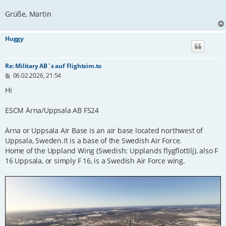
Grüße, Martin
Huggy
Re: Military AB`s auf Flightsim.to
B
06.02.2026, 21:54
e
i
Hi
t
r
ESCM Ärna/Uppsala AB FS24
a
g
Ärna or Uppsala Air Base is an air base located northwest of
Uppsala, Sweden.It is a base of the Swedish Air Force.
Home of the Uppland Wing (Swedish: Upplands flygflottilj), also F
16 Uppsala, or simply F 16, is a Swedish Air Force wing.