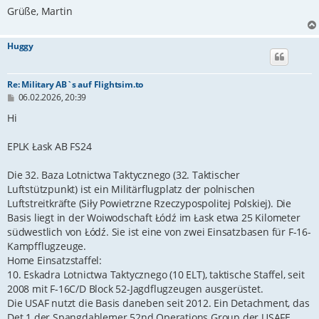
Grüße, Martin
Huggy
Re: Military AB`s auf Flightsim.to
B
06.02.2026, 20:39
e
i
Hi
t
r
EPLK Łask AB FS24
a
g
Die 32. Baza Lotnictwa Taktycznego (32. Taktischer
Luftstützpunkt) ist ein Militärflugplatz der polnischen
Luftstreitkräfte (Siły Powietrzne Rzeczypospolitej Polskiej). Die
Basis liegt in der Woiwodschaft Łódź im Łask etwa 25 Kilometer
südwestlich von Łódź. Sie ist eine von zwei Einsatzbasen für F-16-
Kampfflugzeuge.
Home Einsatzstaffel:
10. Eskadra Lotnictwa Taktycznego (10 ELT), taktische Staffel, seit
2008 mit F-16C/D Block 52-Jagdflugzeugen ausgerüstet.
Die USAF nutzt die Basis daneben seit 2012. Ein Detachment, das
Det 1 der Spangdahlemer 52nd Operations Group der USAFE