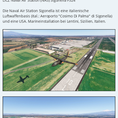
LICZ Naval Air Station (NAS) Sigonella FS24
a
g
Die Naval Air Station Sigonella ist eine italienische
Luftwaffenbasis (ital.: Aeroporto "Cosimo Di Palma" di Sigonella)
und eine USA. Marineinstallation bei Lentini, Sizilien, Italien.