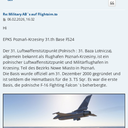
Re: Military AB`s auf Flightsim.to
B
06.02.2026, 16:32
e
i
Hi
t
r
EPKS Poznań-Krzesiny 31.th Base FS24
a
g
Der 31. Luftwaffenstützpunkt (Polnisch : 31. Baza Lotnicza),
allgemein bekannt als Flughafen Poznań-Krzesiny, ist ein
polnischer Luftwaffenstützpunkt und Militärflughafen in
Krzesiny, Teil des Bezirks Nowe Miasto in Poznań.
Die Basis wurde offiziell am 31. Dezember 2000 gegründet und
ist seitdem die Heimatbasis für die 3. TS Sqr. Es war die erste
Basis, die polnische F-16 Fighting Falcon`s beherbergte.