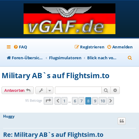
FAQ
Registrieren
Anmelden
S
Foren-Übersicht
Flugsimulatoren
Blick nach vorn: MSFS 2024
u
Military AB`s auf Flightsim.to
c
h
Suche
Erweiterte
Antworten
e
Seite
8
von
10
95 Beiträge
1
6
7
8
9
10
Vorherige
Nächste
…
Huggy
Re: Military AB`s auf Flightsim.to