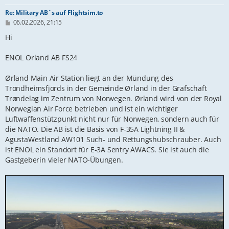
Re: Military AB`s auf Flightsim.to
B
06.02.2026, 21:15
e
i
Hi
t
r
ENOL Orland AB FS24
a
g
Ørland Main Air Station liegt an der Mündung des
Trondheimsfjords in der Gemeinde Ørland in der Grafschaft
Trøndelag im Zentrum von Norwegen. Ørland wird von der Royal
Norwegian Air Force betrieben und ist ein wichtiger
Luftwaffenstützpunkt nicht nur für Norwegen, sondern auch für
die NATO. Die AB ist die Basis von F-35A Lightning II &
AgustaWestland AW101 Such- und Rettungshubschrauber. Auch
ist ENOL ein Standort für E-3A Sentry AWACS. Sie ist auch die
Gastgeberin vieler NATO-Übungen.