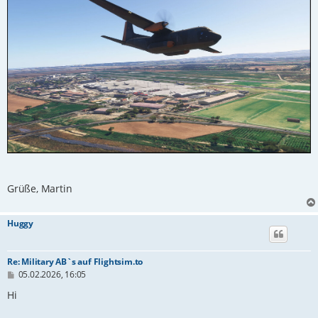
Grüße, Martin
Huggy
Re: Military AB`s auf Flightsim.to
B
05.02.2026, 16:05
e
i
Hi
t
r