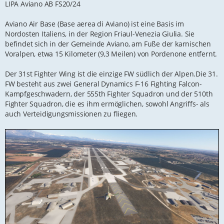
LIPA Aviano AB FS20/24
a
g
Aviano Air Base (Base aerea di Aviano) ist eine Basis im
Nordosten Italiens, in der Region Friaul-Venezia Giulia. Sie
befindet sich in der Gemeinde Aviano, am Fuße der karnischen
Voralpen, etwa 15 Kilometer (9,3 Meilen) von Pordenone entfernt.
Der 31st Fighter Wing ist die einzige FW südlich der Alpen.Die 31.
FW besteht aus zwei General Dynamics F-16 Fighting Falcon-
Kampfgeschwadern, der 555th Fighter Squadron und der 510th
Fighter Squadron, die es ihm ermöglichen, sowohl Angriffs- als
auch Verteidigungsmissionen zu fliegen.