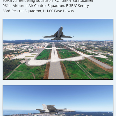
909th Air Refueling Squadron, KC-135R/T Stratotanker
961st Airborne Air Control Squadron, E-3B/C Sentry
33rd Rescue Squadron, HH-60 Pave Hawks