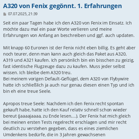
A320 von Fenix gegönnt. 1. Erfahrungen
B
07.07.2025, 21:39
e
i
Seit ein paar Tagen habe ich den A320 von Fenix im Einsatz. Ich
t
möchte dazu mal ein paar Worte verlieren und meine
r
Erfahrungen von Anfang an beschreiben und ggf. auch updaten.
a
g
Mit knapp 60 Euronen ist der Fenix nicht eben billig. Es geht aber
noch teurer, denn man kann auch gleich das Paket aus A320,
A319 und A321 kaufen. Ich persönlich bin ein bisschen zu geizig,
fast identische Flugzeuge dazu zu kaufen. Muss jeder selbst
wissen. Ich bleibe dem A320 treu.
Bei meinem vorigen Default-Geflügel, dem A320 von Flybywire
hatte ich schließlich ja auch nur genau diesen einen Typ und ich
bin eh eine treue Seele.
Apropos treue Seele: Nachdem ich den Fenix recht spontan
gekauft habe, hatte ich den Kauf relativ schnell schon wieder
bereut (jaaaajaaaa, zu Ende lesen....). Der Fenix hat mich gleich
bei meinen ersten Tests regelrecht erschlagen und mir recht
deutlich zu verstehen gegeben, dass es eines ziemlichen
Umdenkens bedürfe, die in 3 Jahren gewachsenen