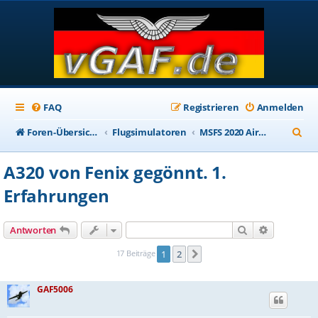
FAQ
Registrieren
Anmelden
S
Foren-Übersicht
Flugsimulatoren
MSFS 2020 Aircraft Addons
u
A320 von Fenix gegönnt. 1.
c
Erfahrungen
h
e
Suche
Erweiterte
Antworten
17 Beiträge
1
2
Nächste
GAF5006