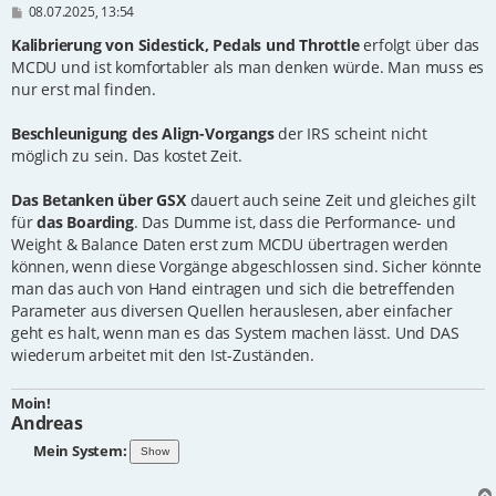
B
08.07.2025, 13:54
e
i
Kalibrierung von Sidestick, Pedals und Throttle
erfolgt über das
t
MCDU und ist komfortabler als man denken würde. Man muss es
r
nur erst mal finden.
a
g
Beschleunigung des Align-Vorgangs
der IRS scheint nicht
möglich zu sein. Das kostet Zeit.
Das Betanken über GSX
dauert auch seine Zeit und gleiches gilt
für
das Boarding
. Das Dumme ist, dass die Performance- und
Weight & Balance Daten erst zum MCDU übertragen werden
können, wenn diese Vorgänge abgeschlossen sind. Sicher könnte
man das auch von Hand eintragen und sich die betreffenden
Parameter aus diversen Quellen herauslesen, aber einfacher
geht es halt, wenn man es das System machen lässt. Und DAS
wiederum arbeitet mit den Ist-Zuständen.
Moin!
Andreas
Mein System: