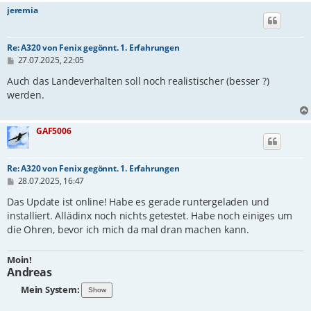
jeremia
Re: A320 von Fenix gegönnt. 1. Erfahrungen
B
27.07.2025, 22:05
e
i
Auch das Landeverhalten soll noch realistischer (besser ?)
t
werden.
r
a
g
GAF5006
Re: A320 von Fenix gegönnt. 1. Erfahrungen
B
28.07.2025, 16:47
e
i
Das Update ist online! Habe es gerade runtergeladen und
t
installiert. Allädinx noch nichts getestet. Habe noch einiges um
r
die Ohren, bevor ich mich da mal dran machen kann.
a
g
Moin!
Andreas
Mein System: