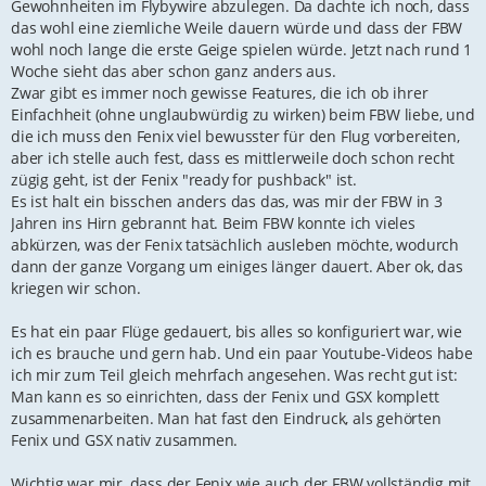
Gewohnheiten im Flybywire abzulegen. Da dachte ich noch, dass
das wohl eine ziemliche Weile dauern würde und dass der FBW
wohl noch lange die erste Geige spielen würde. Jetzt nach rund 1
Woche sieht das aber schon ganz anders aus.
Zwar gibt es immer noch gewisse Features, die ich ob ihrer
Einfachheit (ohne unglaubwürdig zu wirken) beim FBW liebe, und
die ich muss den Fenix viel bewusster für den Flug vorbereiten,
aber ich stelle auch fest, dass es mittlerweile doch schon recht
zügig geht, ist der Fenix "ready for pushback" ist.
Es ist halt ein bisschen anders das das, was mir der FBW in 3
Jahren ins Hirn gebrannt hat. Beim FBW konnte ich vieles
abkürzen, was der Fenix tatsächlich ausleben möchte, wodurch
dann der ganze Vorgang um einiges länger dauert. Aber ok, das
kriegen wir schon.
Es hat ein paar Flüge gedauert, bis alles so konfiguriert war, wie
ich es brauche und gern hab. Und ein paar Youtube-Videos habe
ich mir zum Teil gleich mehrfach angesehen. Was recht gut ist:
Man kann es so einrichten, dass der Fenix und GSX komplett
zusammenarbeiten. Man hat fast den Eindruck, als gehörten
Fenix und GSX nativ zusammen.
Wichtig war mir, dass der Fenix wie auch der FBW vollständig mit