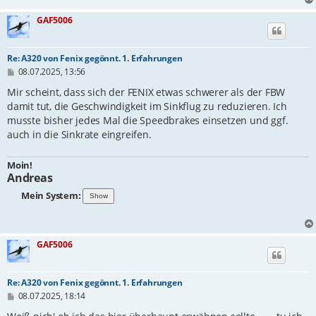
GAF5006
Re: A320 von Fenix gegönnt. 1. Erfahrungen
B
08.07.2025, 13:56
e
i
Mir scheint, dass sich der FENIX etwas schwerer als der FBW
t
damit tut, die Geschwindigkeit im Sinkflug zu reduzieren. Ich
r
musste bisher jedes Mal die Speedbrakes einsetzen und ggf.
a
g
auch in die Sinkrate eingreifen.
Moin!
Andreas
Mein System:
GAF5006
Re: A320 von Fenix gegönnt. 1. Erfahrungen
B
08.07.2025, 18:14
e
i