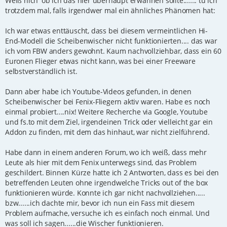
Weiß nich' ob ich das hier überhaupt erwähnen sollte....... tu ich
t
trotzdem mal, falls irgendwer mal ein ähnliches Phänomen hat:
r
a
g
Ich war etwas enttäuscht, dass bei diesem vermeintlichen Hi-
End-Modell die Scheibenwischer nicht funktionierten.... das war
ich vom FBW anders gewohnt. Kaum nachvollziehbar, dass ein 60
Euronen Flieger etwas nicht kann, was bei einer Freeware
selbstverständlich ist.
Dann aber habe ich Youtube-Videos gefunden, in denen
Scheibenwischer bei Fenix-Fliegern aktiv waren. Habe es noch
einmal probiert....nix! Weitere Recherche via Google, Youtube
und fs.to mit dem Ziel, irgendeinen Trick oder vielleicht gar ein
Addon zu finden, mit dem das hinhaut, war nicht zielführend.
Habe dann in einem anderen Forum, wo ich weiß, dass mehr
Leute als hier mit dem Fenix unterwegs sind, das Problem
geschildert. Binnen Kürze hatte ich 2 Antworten, dass es bei den
betreffenden Leuten ohne irgendwelche Tricks out of the box
funktionieren würde. Konnte ich gar nicht nachvollziehen.....
bzw......ich dachte mir, bevor ich nun ein Fass mit diesem
Problem aufmache, versuche ich es einfach noch einmal. Und
was soll ich sagen......die Wischer funktionieren.