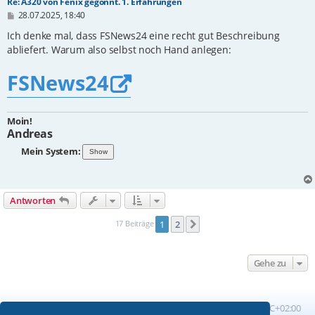
Re: A320 von Fenix gegönnt. 1. Erfahrungen
B
28.07.2025, 18:40
e
i
Ich denke mal, dass FSNews24 eine recht gut Beschreibung
t
abliefert. Warum also selbst noch Hand anlegen:
r
a
g
FSNews24
Moin!
Andreas
Mein System:
Antworten
17 Beiträge
1
2
Nächste
Gehe zu
Foren-Übersicht
Alle Zeiten sind
UTC+02:00