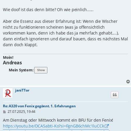
Wie doof ist das denn bitte? Oh wie peinlich......
Aber die Essenz aus dieser Erfahrung ist: Wenn die Wischer
nicht zu funktionieren scheinen (was ja offensichtlich
vorkommen kann, denn ich habe das ja mehrfach gehabt....),
dann einfach ignorieren und darauf bauen, dass es nächstes Mal
dann doch klappt.
Moin!
Andreas
Mein System:
janiTTor
Re: A320 von Fenix gegönnt. 1. Erfahrungen
B
27.07.2025, 19:44
e
i
Am Dienstag oder Mittwoch kommt ein BFU für den Fenix!
t
https://youtu.be/DCA5abtI-Ko?si=FgnGB6chMc1luCCk
r