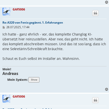
GAF5006
Re: A320 von Fenix gegönnt. 1. Erfahrungen
B
28.07.2025, 17:44
e
i
Ich hatte - ganz ehrlich - vor, das komplette Changlog KI-
t
übersetzt hier reinzustellen. Aber nee, das geht nicht. Ich hätte
r
das komplett abschreiben müssen. Und das ist soo lang, dass ich
a
g
eine Sekretärin/Schreibkraft bräuchte.
Schaut es Euch selbst im Installer an. Wahnsinn.
Moin!
Andreas
Mein System:
GAF5006