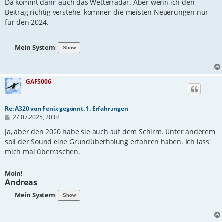
a
Da kommt dann auch das Wetterradar. Aber wenn ich den
g
Beitrag richtig verstehe, kommen die meisten Neuerungen nur
für den 2024.
Mein System:
GAF5006
Re: A320 von Fenix gegönnt. 1. Erfahrungen
B
27.07.2025, 20:02
e
i
Ja, aber den 2020 habe sie auch auf dem Schirm. Unter anderem
t
soll der Sound eine Grundüberholung erfahren haben. Ich lass'
r
mich mal überraschen.
a
g
Moin!
Andreas
Mein System: